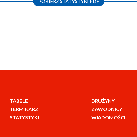
POBIERZ STATYSTYKI PDF
TABELE
DRUŻYNY
TERMINARZ
ZAWODNICY
STATYSTYKI
WIADOMOŚCI