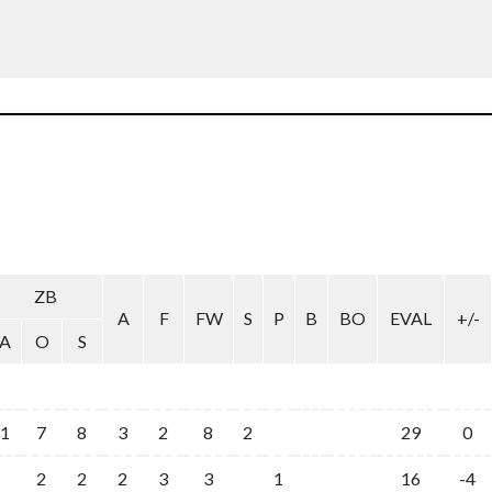
ZB
A
F
FW
S
P
B
BO
EVAL
+/-
A
O
S
1
7
8
3
2
8
2
29
0
2
2
2
3
3
1
16
-4