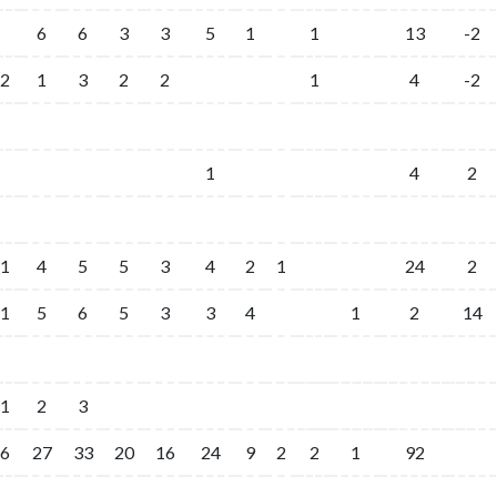
6
6
3
3
5
1
1
13
-2
2
1
3
2
2
1
4
-2
1
4
2
1
4
5
5
3
4
2
1
24
2
1
5
6
5
3
3
4
1
2
14
1
2
3
6
27
33
20
16
24
9
2
2
1
92