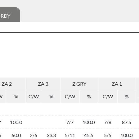
ORDY
ZA 2
ZA 3
Z GRY
ZA 1
W
%
C/W
%
C/W
%
C/W
%
7
100.0
7/7
100.0
7/8
87.5
5
60.0
2/6
33.3
5/11
45.5
5/5
100.0