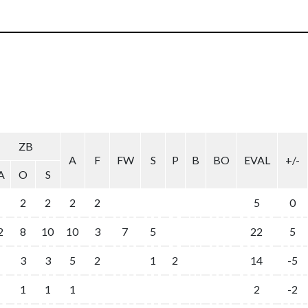
ZB
A
F
FW
S
P
B
BO
EVAL
+/-
A
O
S
2
2
2
2
5
0
2
8
10
10
3
7
5
22
5
3
3
5
2
1
2
14
-5
1
1
1
2
-2