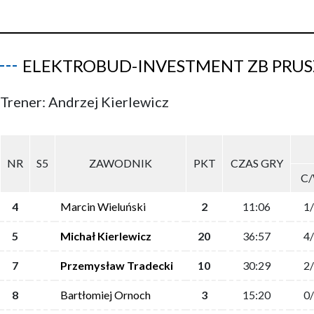
ELEKTROBUD-INVESTMENT ZB PRU
Trener: Andrzej Kierlewicz
NR
S5
ZAWODNIK
PKT
CZAS GRY
C
4
Marcin Wieluński
2
11:06
1
5
Michał Kierlewicz
20
36:57
4
7
Przemysław Tradecki
10
30:29
2
8
Bartłomiej Ornoch
3
15:20
0