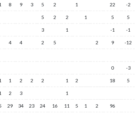
1
8
9
3
5
2
1
22
-2
5
2
2
1
5
5
3
1
-1
-1
4
4
2
5
2
9
-12
0
-3
1
1
2
2
2
1
2
18
5
1
2
3
1
5
29
34
23
24
16
11
5
1
2
96