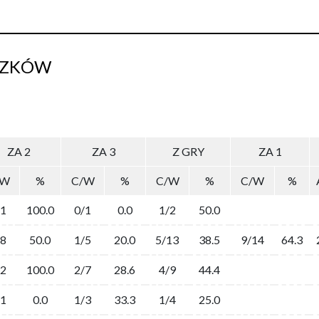
SZKÓW
ZA 2
ZA 3
Z GRY
ZA 1
/W
%
C/W
%
C/W
%
C/W
%
/1
100.0
0/1
0.0
1/2
50.0
/8
50.0
1/5
20.0
5/13
38.5
9/14
64.3
/2
100.0
2/7
28.6
4/9
44.4
/1
0.0
1/3
33.3
1/4
25.0