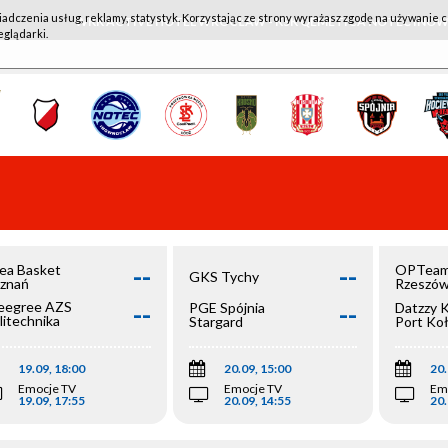
iadczenia usług, reklamy, statystyk. Korzystając ze strony wyrażasz zgodę na używanie c
WKK ACTIVE HOTEL WROCŁAW - KSK QEMETICA NOTEĆ IN
eglądarki.
--
--
ea Basket
OPTeam
GKS Tychy
znań
Rzeszó
--
--
egree AZS
PGE Spójnia
Datzzy 
litechnika
Stargard
Port Ko
olska
19.09, 18:00
20.09, 15:00
20.
Emocje TV
Emocje TV
Em
19.09, 17:55
20.09, 14:55
20.