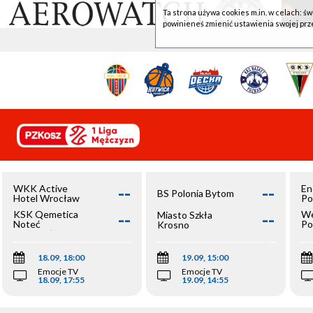
Ta strona używa cookies m.in. w celach: św
powinieneś zmienić ustawienia swojej prz
--
--
WKK Active
En
BS Polonia Bytom
Hotel Wrocław
Po
--
--
KSK Qemetica
We
Miasto Szkła
Noteć
Po
Krosno
Inowrocław
Op
18.09, 18:00
19.09, 15:00
Emocje TV
Emocje TV
18.09, 17:55
19.09, 14:55