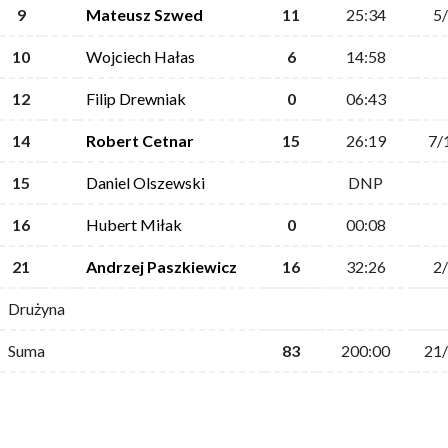
9
Mateusz Szwed
11
25:34
5
10
Wojciech Hałas
6
14:58
12
Filip Drewniak
0
06:43
14
Robert Cetnar
15
26:19
7/
15
Daniel Olszewski
DNP
16
Hubert Miłak
0
00:08
21
Andrzej Paszkiewicz
16
32:26
2
Drużyna
Suma
83
200:00
21