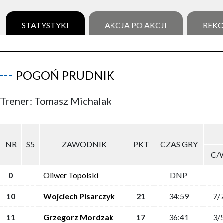
STATYSTYKI
AKCJA PO AKCJI
REK
POGOŃ PRUDNIK
Trener: Tomasz Michalak
NR
S5
ZAWODNIK
PKT
CZAS GRY
C/
0
Oliwer Topolski
DNP
10
Wojciech Pisarczyk
21
34:59
7/
11
Grzegorz Mordzak
17
36:41
3/