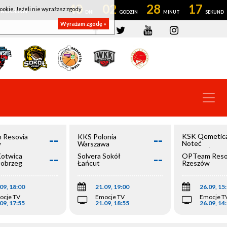
40
02
28
17
ookie. Jeżeli nie wyrażasz zgody
OWROCŁAW
Wyrażam zgodę »
--
--
KSK Qemetic
 Resovia
KKS Polonia
Noteć
w
Warszawa
Inowrocław
--
--
Kotwica
Solvera Sokół
OPTeam Reso
łobrzeg
Łańcut
Rzeszów
09, 18:00
21.09, 19:00
26.09, 15
ocje TV
Emocje TV
Emocje T
09, 17:55
21.09, 18:55
26.09, 14