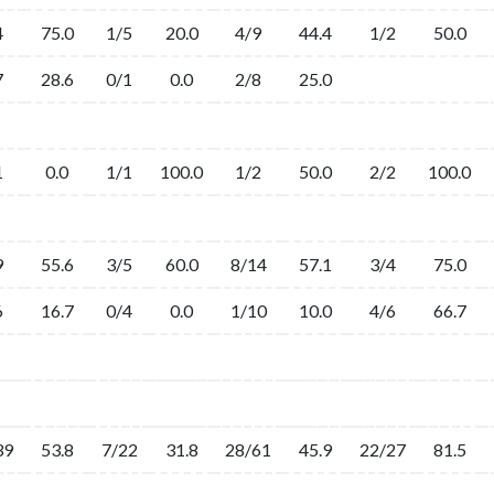
4
75.0
1/5
20.0
4/9
44.4
1/2
50.0
7
28.6
0/1
0.0
2/8
25.0
1
0.0
1/1
100.0
1/2
50.0
2/2
100.0
9
55.6
3/5
60.0
8/14
57.1
3/4
75.0
6
16.7
0/4
0.0
1/10
10.0
4/6
66.7
39
53.8
7/22
31.8
28/61
45.9
22/27
81.5