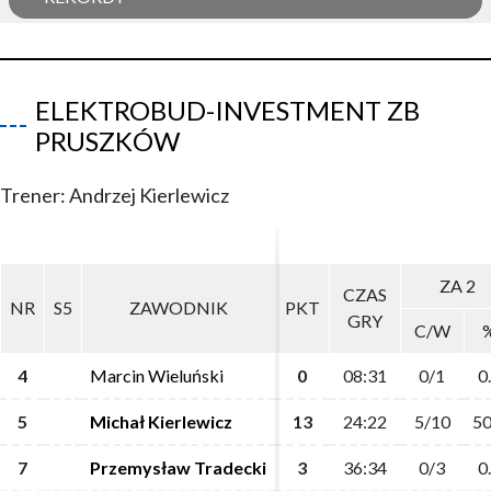
ELEKTROBUD-INVESTMENT ZB
PRUSZKÓW
Trener: Andrzej Kierlewicz
ZA 2
ZA 2
CZAS
CZAS
NR
NR
S5
S5
ZAWODNIK
ZAWODNIK
PKT
PKT
GRY
GRY
C/W
C/W
4
4
Marcin Wieluński
Marcin Wieluński
0
0
08:31
08:31
0/1
0/1
0
0
5
5
Michał Kierlewicz
Michał Kierlewicz
13
13
24:22
24:22
5/10
5/10
50
50
7
7
Przemysław Tradecki
Przemysław Tradecki
3
3
36:34
36:34
0/3
0/3
0
0