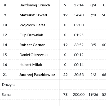
8
8
Bartłomiej Ornoch
Bartłomiej Ornoch
9
9
27:14
27:14
0/4
0/4
0
0
9
9
Mateusz Szwed
Mateusz Szwed
19
19
34:40
34:40
9/10
9/10
90
90
10
10
Wojciech Hałas
Wojciech Hałas
0
0
02:03
02:03
12
12
Filip Drewniak
Filip Drewniak
0
0
01:25
01:25
14
14
Robert Cetnar
Robert Cetnar
12
12
33:52
33:52
3/5
3/5
60
60
15
15
Daniel Olszewski
Daniel Olszewski
0
0
00:12
00:12
16
16
Hubert Miłak
Hubert Miłak
0
0
00:14
00:14
21
21
Andrzej Paszkiewicz
Andrzej Paszkiewicz
22
22
30:53
30:53
2/3
2/3
66
66
Drużyna
Drużyna
Suma
Suma
78
78
200:00
200:00
19/36
19/36
52
52