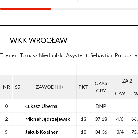
WKK WROCŁAW
Trener: Tomasz Niedbalski. Asystent: Sebastian Potoczny
ZA 2
ZA 2
CZAS
CZAS
NR
NR
S5
S5
ZAWODNIK
ZAWODNIK
PKT
PKT
GRY
GRY
C/W
C/W
%
%
0
0
Łukasz Uberna
Łukasz Uberna
DNP
DNP
2
2
Michał Jędrzejewski
Michał Jędrzejewski
13
13
37:18
37:18
4/6
4/6
66
66
5
5
Jakub Koelner
Jakub Koelner
18
18
34:36
34:36
3/4
3/4
75
75