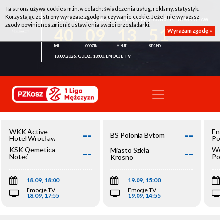
Ta strona używa cookies m.in. w celach: świadczenia usług, reklamy, statystyk.
Korzystając ze strony wyrażasz zgodę na używanie cookie. Jeżeli nie wyrażasz
WKK ACTIVE HOTEL WROCŁAW - KSK QEMETICA NOTEĆ INOWROCŁAW
zgody powinieneś zmienić ustawienia swojej przeglądarki.
40
09
13
51
Wyrażam zgodę »
18.09.2026, GODZ. 18:00, EMOCJE TV
--
--
WKK Active
En
BS Polonia Bytom
Hotel Wrocław
Po
--
--
KSK Qemetica
We
Miasto Szkła
Noteć
Po
Krosno
Inowrocław
Op
18.09, 18:00
19.09, 15:00
Emocje TV
Emocje TV
18.09, 17:55
19.09, 14:55