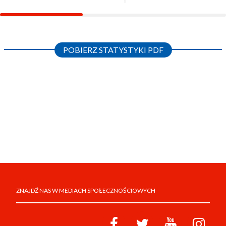
POBIERZ STATYSTYKI PDF
ZNAJDŹ NAS W MEDIACH SPOŁECZNOŚCIOWYCH