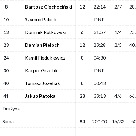
8
8
Bartosz Ciechociński
Bartosz Ciechociński
12
12
22:14
22:14
2/7
2/7
28
28
10
10
Szymon Paluch
Szymon Paluch
DNP
DNP
13
13
Dominik Rutkowski
Dominik Rutkowski
6
6
31:57
31:57
1/4
1/4
25
25
23
23
Damian Pieloch
Damian Pieloch
12
12
29:28
29:28
2/5
2/5
40
40
24
24
Kamil Fiedukiewicz
Kamil Fiedukiewicz
0
0
04:30
04:30
30
30
Kacper Grzelak
Kacper Grzelak
DNP
DNP
40
40
Tomasz Józefiak
Tomasz Józefiak
0
0
00:43
00:43
41
41
Jakub Patoka
Jakub Patoka
23
23
39:13
39:13
4/6
4/6
66
66
Drużyna
Drużyna
Suma
Suma
84
84
200:00
200:00
16/32
16/32
5
5