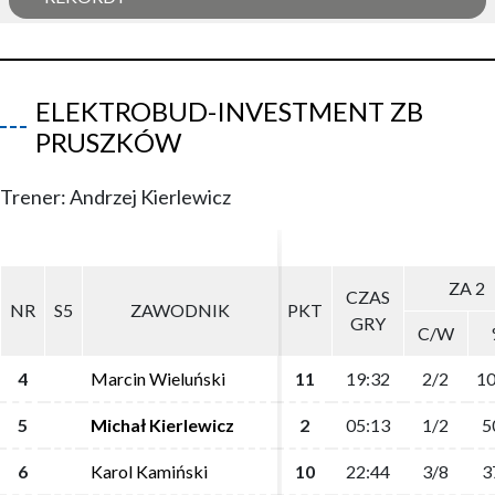
ELEKTROBUD-INVESTMENT ZB
PRUSZKÓW
Trener: Andrzej Kierlewicz
ZA 2
ZA 2
CZAS
CZAS
NR
NR
S5
S5
ZAWODNIK
ZAWODNIK
PKT
PKT
GRY
GRY
C/W
C/W
4
4
Marcin Wieluński
Marcin Wieluński
11
11
19:32
19:32
2/2
2/2
10
10
5
5
Michał Kierlewicz
Michał Kierlewicz
2
2
05:13
05:13
1/2
1/2
5
5
6
6
Karol Kamiński
Karol Kamiński
10
10
22:44
22:44
3/8
3/8
3
3