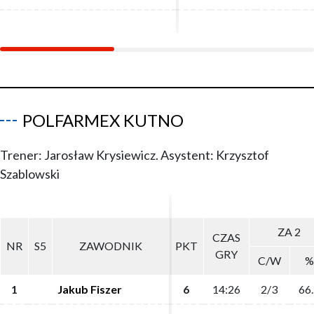
POLFARMEX KUTNO
Trener: Jarosław Krysiewicz. Asystent: Krzysztof
Szablowski
ZA 2
ZA 2
CZAS
CZAS
NR
NR
S5
S5
ZAWODNIK
ZAWODNIK
PKT
PKT
GRY
GRY
C/W
C/W
%
%
1
1
Jakub Fiszer
Jakub Fiszer
6
6
14:26
14:26
2/3
2/3
66.
66.