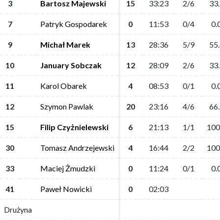
3
3
Bartosz Majewski
Bartosz Majewski
15
15
33:23
33:23
2/6
2/6
33.
33.
7
7
Patryk Gospodarek
Patryk Gospodarek
0
0
11:53
11:53
0/4
0/4
0.
0.
9
9
Michał Marek
Michał Marek
13
13
28:36
28:36
5/9
5/9
55.
55.
10
10
January Sobczak
January Sobczak
12
12
28:09
28:09
2/6
2/6
33.
33.
11
11
Karol Obarek
Karol Obarek
4
4
08:53
08:53
0/1
0/1
0.
0.
12
12
Szymon Pawlak
Szymon Pawlak
20
20
23:16
23:16
4/6
4/6
66.
66.
15
15
Filip Czyżnielewski
Filip Czyżnielewski
6
6
21:13
21:13
1/1
1/1
100
100
30
30
Tomasz Andrzejewski
Tomasz Andrzejewski
4
4
16:44
16:44
2/2
2/2
100
100
33
33
Maciej Żmudzki
Maciej Żmudzki
0
0
11:24
11:24
0/1
0/1
0.
0.
41
41
Paweł Nowicki
Paweł Nowicki
0
0
02:03
02:03
Drużyna
Drużyna