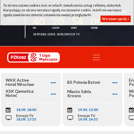
Ta strona używa cookies m.in. w celach: świadczenia usług, reklamy, statystyk.
Korzystając ze strony wyrażasz zgodę na używanie cookie. Jeżeli nie wyrażasz
WKK ACTIVE HOTEL WROCŁAW - KSK QEMETICA NOTEĆ INOWROCŁAW
zgody powinieneś zmienić ustawienia swojej przeglądarki.
40
20
54
00
Wyrażam zgodę »
18.09.2026, GODZ. 18:00, EMOCJE TV
--
--
WKK Active
En
BS Polonia Bytom
Hotel Wrocław
Po
--
--
KSK Qemetica
We
Miasto Szkła
Noteć
Po
Krosno
Inowrocław
Op
18.09, 18:00
19.09, 15:00
Emocje TV
Emocje TV
18.09, 17:55
19.09, 14:55