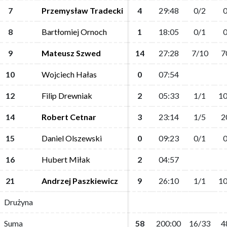
7
7
Przemysław Tradecki
Przemysław Tradecki
4
4
29:48
29:48
0/2
0/2
0
0
8
8
Bartłomiej Ornoch
Bartłomiej Ornoch
1
1
18:05
18:05
0/1
0/1
0
0
9
9
Mateusz Szwed
Mateusz Szwed
14
14
27:28
27:28
7/10
7/10
7
7
10
10
Wojciech Hałas
Wojciech Hałas
0
0
07:54
07:54
12
12
Filip Drewniak
Filip Drewniak
2
2
05:33
05:33
1/1
1/1
10
10
14
14
Robert Cetnar
Robert Cetnar
3
3
23:14
23:14
1/5
1/5
2
2
15
15
Daniel Olszewski
Daniel Olszewski
0
0
09:23
09:23
0/1
0/1
0
0
16
16
Hubert Miłak
Hubert Miłak
2
2
04:57
04:57
21
21
Andrzej Paszkiewicz
Andrzej Paszkiewicz
9
9
26:10
26:10
1/1
1/1
10
10
Drużyna
Drużyna
Suma
Suma
58
58
200:00
200:00
16/33
16/33
4
4