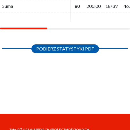
Suma
Suma
80
80
200:00
200:00
18/39
18/39
46.
46.
POBIERZ STATYSTYKI PDF
ZNAJDŹ NAS W MEDIACH SPOŁECZNOŚCIOWYCH