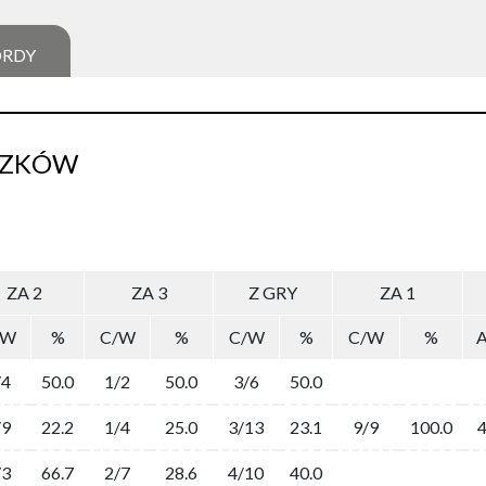
ORDY
SZKÓW
ZA 2
ZA 3
Z GRY
ZA 1
/W
%
C/W
%
C/W
%
C/W
%
/4
50.0
1/2
50.0
3/6
50.0
/9
22.2
1/4
25.0
3/13
23.1
9/9
100.0
/3
66.7
2/7
28.6
4/10
40.0