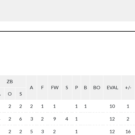
ZB
A
F
FW
S
P
B
BO
EVAL
+/-
A
O
S
2
2
2
1
1
1
1
10
1
4
2
6
3
2
9
4
1
12
2
2
2
5
3
2
1
12
16