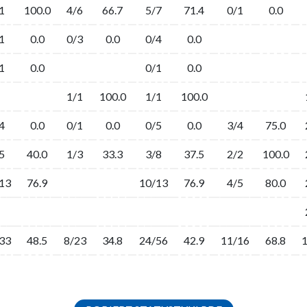
1
100.0
4/6
66.7
5/7
71.4
0/1
0.0
1
0.0
0/3
0.0
0/4
0.0
1
0.0
0/1
0.0
1/1
100.0
1/1
100.0
4
0.0
0/1
0.0
0/5
0.0
3/4
75.0
5
40.0
1/3
33.3
3/8
37.5
2/2
100.0
13
76.9
10/13
76.9
4/5
80.0
33
48.5
8/23
34.8
24/56
42.9
11/16
68.8