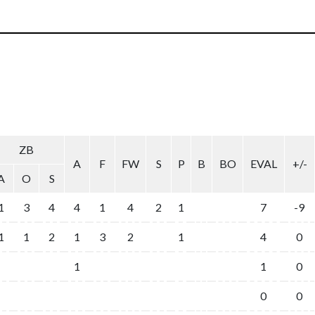
ZB
A
F
FW
S
P
B
BO
EVAL
+/-
A
O
S
1
3
4
4
1
4
2
1
7
-9
1
1
2
1
3
2
1
4
0
1
1
0
0
0