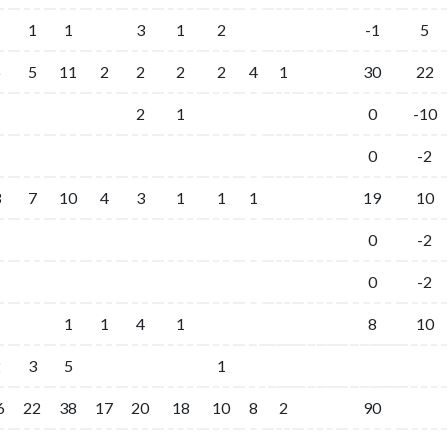
1
1
3
1
2
-1
5
6
5
11
2
2
2
2
4
1
30
22
2
1
0
-10
0
-2
3
7
10
4
3
1
1
1
19
10
0
-2
0
-2
1
1
1
4
1
8
10
2
3
5
1
6
22
38
17
20
18
10
8
2
90