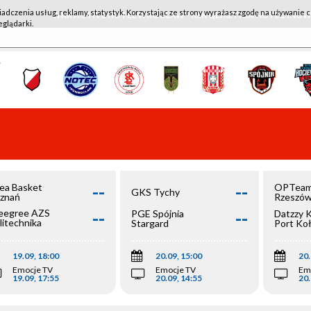
iadczenia usług, reklamy, statystyk. Korzystając ze strony wyrażasz zgodę na używanie c
WKK ACTIVE HOTEL WROCŁAW - KSK QEMETICA NOTEĆ IN
eglądarki.
--
--
ea Basket
OPTeam
GKS Tychy
znań
Rzeszó
--
--
egree AZS
PGE Spójnia
Datzzy 
litechnika
Stargard
Port Ko
olska
19.09, 18:00
20.09, 15:00
20.
Emocje TV
Emocje TV
Em
19.09, 17:55
20.09, 14:55
20.