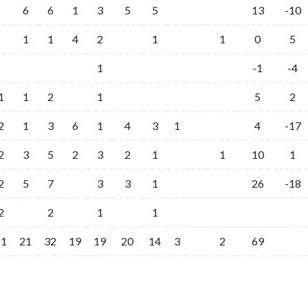
6
6
1
3
5
5
13
-10
1
1
4
2
1
1
0
5
1
-1
-4
1
1
2
1
5
2
2
1
3
6
1
4
3
1
4
-17
2
3
5
2
3
2
1
1
10
1
2
5
7
3
3
1
26
-18
2
2
1
1
11
21
32
19
19
20
14
3
2
69