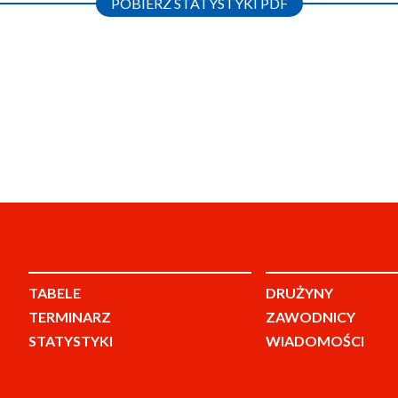
POBIERZ STATYSTYKI PDF
TABELE
DRUŻYNY
TERMINARZ
ZAWODNICY
STATYSTYKI
WIADOMOŚCI