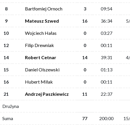
8
Bartłomiej Ornoch
3
09:54
9
Mateusz Szwed
16
36:34
5
10
Wojciech Hałas
0
03:27
12
Filip Drewniak
0
00:11
14
Robert Cetnar
14
39:31
4
15
Daniel Olszewski
0
01:13
16
Hubert Miłak
0
00:11
21
Andrzej Paszkiewicz
11
22:37
Drużyna
Suma
77
200:00
15