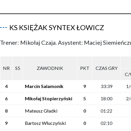
KS KSIĘŻAK SYNTEX ŁOWICZ
Trener: Mikołaj Czaja. Asystent: Maciej Siemieńcz
NR
S5
ZAWODNIK
PKT
CZAS GRY
C
4
Marcin Salamonik
9
33:39
1/
6
Mikołaj Stopierzyński
5
18:00
2/
8
Mateusz Gładki
0
01:22
9
Bartosz Włuczyński
0
02:10