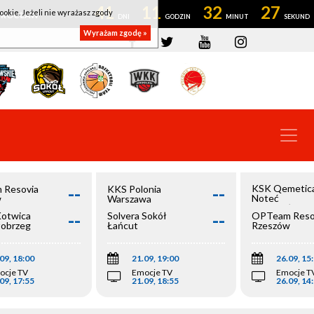
41
11
32
26
ookie. Jeżeli nie wyrażasz zgody
OWROCŁAW
Wyrażam zgodę »
--
--
KSK Qemetic
 Resovia
KKS Polonia
Noteć
w
Warszawa
Inowrocław
--
--
Kotwica
Solvera Sokół
OPTeam Reso
łobrzeg
Łańcut
Rzeszów
09, 18:00
21.09, 19:00
26.09, 15
ocje TV
Emocje TV
Emocje T
09, 17:55
21.09, 18:55
26.09, 14