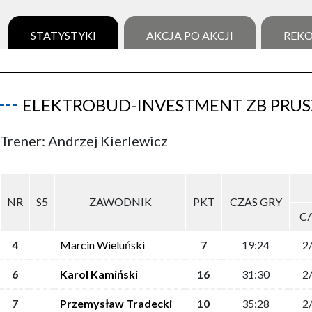
STATYSTYKI
AKCJA PO AKCJI
REK
ELEKTROBUD-INVESTMENT ZB PRU
Trener: Andrzej Kierlewicz
NR
S5
ZAWODNIK
PKT
CZAS GRY
C
4
Marcin Wieluński
7
19:24
2
6
Karol Kamiński
16
31:30
2
7
Przemysław Tradecki
10
35:28
2