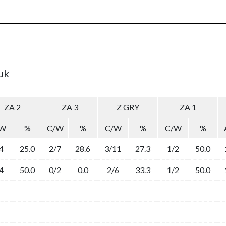
uk
ZA 2
ZA 3
Z GRY
ZA 1
/W
%
C/W
%
C/W
%
C/W
%
4
25.0
2/7
28.6
3/11
27.3
1/2
50.0
4
50.0
0/2
0.0
2/6
33.3
1/2
50.0