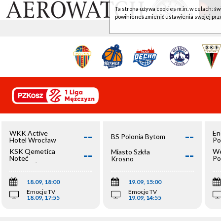
Ta strona używa cookies m.in. w celach: św
powinieneś zmienić ustawienia swojej prz
--
--
WKK Active
En
BS Polonia Bytom
Hotel Wrocław
Po
--
--
KSK Qemetica
We
Miasto Szkła
Noteć
Po
Krosno
Inowrocław
Op
18.09, 18:00
19.09, 15:00
Emocje TV
Emocje TV
18.09, 17:55
19.09, 14:55