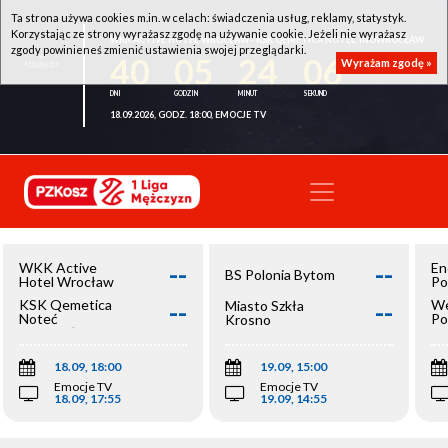
Ta strona używa cookies m.in. w celach: świadczenia usług, reklamy, statystyk.
Korzystając ze strony wyrażasz zgodę na używanie cookie. Jeżeli nie wyrażasz
WKK ACTIVE HOTEL WROCŁAW - KSK QEMETICA NOTEĆ INOWROCŁAW
zgody powinieneś zmienić ustawienia swojej przeglądarki.
40
05
24
06
Wyrażam zgodę »
18.09.2026, GODZ. 18:00, EMOCJE TV
--
--
WKK Active
En
BS Polonia Bytom
Hotel Wrocław
Po
--
--
KSK Qemetica
We
Miasto Szkła
Noteć
Po
Krosno
Inowrocław
Op
18.09, 18:00
19.09, 15:00
Emocje TV
Emocje TV
18.09, 17:55
19.09, 14:55