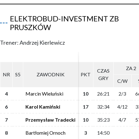
ELEKTROBUD-INVESTMENT ZB
PRUSZKÓW
Trener: Andrzej Kierlewicz
ZA 2
ZA 2
CZAS
CZAS
NR
NR
S5
S5
ZAWODNIK
ZAWODNIK
PKT
PKT
GRY
GRY
C/W
C/W
4
4
Marcin Wieluński
Marcin Wieluński
10
10
26:21
26:21
2/3
2/3
6
6
6
6
Karol Kamiński
Karol Kamiński
17
17
32:34
32:34
4/12
4/12
3
3
7
7
Przemysław Tradecki
Przemysław Tradecki
10
10
35:23
35:23
4/7
4/7
5
5
8
8
Bartłomiej Ornoch
Bartłomiej Ornoch
3
3
14:50
14:50