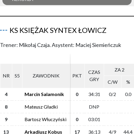
KS KSIĘŻAK SYNTEX ŁOWICZ
Trener: Mikołaj Czaja. Asystent: Maciej Siemieńczuk
ZA 2
ZA 2
CZAS
CZAS
NR
NR
S5
S5
ZAWODNIK
ZAWODNIK
PKT
PKT
GRY
GRY
C/W
C/W
%
%
4
4
Marcin Salamonik
Marcin Salamonik
0
0
34:31
34:31
0/2
0/2
0.0
0.0
8
8
Mateusz Gładki
Mateusz Gładki
DNP
DNP
9
9
Bartosz Włuczyński
Bartosz Włuczyński
0
0
03:01
03:01
13
13
Arkadiusz Kobus
Arkadiusz Kobus
17
17
36:13
36:13
4/9
4/9
44.4
44.4