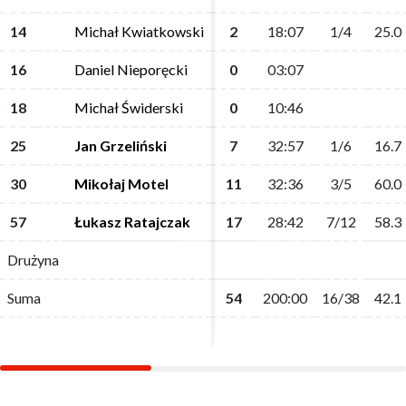
14
14
Michał Kwiatkowski
Michał Kwiatkowski
2
2
18:07
18:07
1/4
1/4
25.0
25.0
16
16
Daniel Nieporęcki
Daniel Nieporęcki
0
0
03:07
03:07
18
18
Michał Świderski
Michał Świderski
0
0
10:46
10:46
25
25
Jan Grzeliński
Jan Grzeliński
7
7
32:57
32:57
1/6
1/6
16.7
16.7
30
30
Mikołaj Motel
Mikołaj Motel
11
11
32:36
32:36
3/5
3/5
60.0
60.0
57
57
Łukasz Ratajczak
Łukasz Ratajczak
17
17
28:42
28:42
7/12
7/12
58.3
58.3
Drużyna
Drużyna
Suma
Suma
54
54
200:00
200:00
16/38
16/38
42.1
42.1