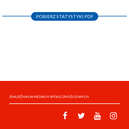
POBIERZ STATYSTYKI PDF
ZNAJDŹ NAS W MEDIACH SPOŁECZNOŚCIOWYCH