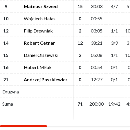
9
9
Mateusz Szwed
Mateusz Szwed
15
15
30:03
30:03
4/7
4/7
5
5
10
10
Wojciech Hałas
Wojciech Hałas
0
0
00:55
00:55
12
12
Filip Drewniak
Filip Drewniak
2
2
03:05
03:05
1/1
1/1
10
10
14
14
Robert Cetnar
Robert Cetnar
12
12
38:21
38:21
3/9
3/9
3
3
15
15
Daniel Olszewski
Daniel Olszewski
2
2
05:08
05:08
1/1
1/1
10
10
16
16
Hubert Miłak
Hubert Miłak
0
0
00:54
00:54
0/1
0/1
0
0
21
21
Andrzej Paszkiewicz
Andrzej Paszkiewicz
0
0
12:27
12:27
0/1
0/1
0
0
Drużyna
Drużyna
Suma
Suma
71
71
200:00
200:00
19/42
19/42
4
4