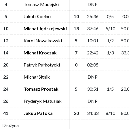
4
4
Tomasz Madejski
Tomasz Madejski
DNP
DNP
5
5
Jakub Koelner
Jakub Koelner
10
10
26:36
26:36
0/5
0/5
0.0
0.0
10
10
Michał Jędrzejewski
Michał Jędrzejewski
18
18
37:46
37:46
5/10
5/10
50.
50.
12
12
Karol Nowakowski
Karol Nowakowski
5
5
10:01
10:01
1/2
1/2
50.
50.
14
14
Michał Kroczak
Michał Kroczak
7
7
22:42
22:42
1/3
1/3
33.
33.
20
20
Patryk Pułkotycki
Patryk Pułkotycki
0
0
02:05
02:05
22
22
Michał Sitnik
Michał Sitnik
DNP
DNP
24
24
Tomasz Prostak
Tomasz Prostak
5
5
30:51
30:51
1/5
1/5
20.
20.
26
26
Fryderyk Matusiak
Fryderyk Matusiak
DNP
DNP
41
41
Jakub Patoka
Jakub Patoka
20
20
34:33
34:33
8/10
8/10
80.
80.
Drużyna
Drużyna