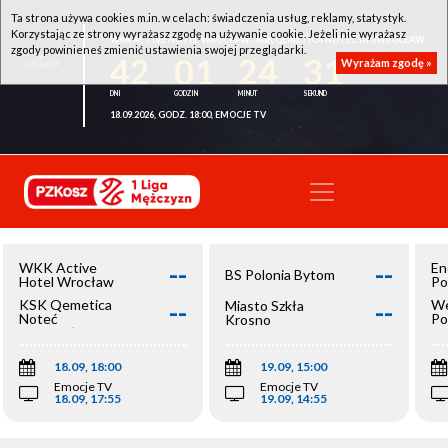
Ta strona używa cookies m.in. w celach: świadczenia usług, reklamy, statystyk.
Korzystając ze strony wyrażasz zgodę na używanie cookie. Jeżeli nie wyrażasz
WKK ACTIVE HOTEL WROCŁAW - KSK QEMETICA NOTEĆ INOWROCŁAW
zgody powinieneś zmienić ustawienia swojej przeglądarki.
42
01
24
31
Wyrażam zgodę »
18.09.2026, GODZ. 18:00, EMOCJE TV
--
--
WKK Active
En
BS Polonia Bytom
Hotel Wrocław
Po
--
--
KSK Qemetica
We
Miasto Szkła
Noteć
Po
Krosno
Inowrocław
Op
18.09, 18:00
19.09, 15:00
Emocje TV
Emocje TV
18.09, 17:55
19.09, 14:55