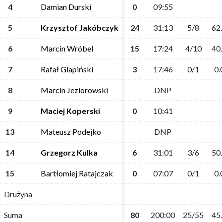
4
4
Damian Durski
Damian Durski
0
0
09:55
09:55
5
5
Krzysztof Jakóbczyk
Krzysztof Jakóbczyk
24
24
31:13
31:13
5/8
5/8
62
62
6
6
Marcin Wróbel
Marcin Wróbel
15
15
17:24
17:24
4/10
4/10
40
40
7
7
Rafał Glapiński
Rafał Glapiński
3
3
17:46
17:46
0/1
0/1
0.
0.
8
8
Marcin Jeziorowski
Marcin Jeziorowski
DNP
DNP
9
9
Maciej Koperski
Maciej Koperski
0
0
10:41
10:41
13
13
Mateusz Podejko
Mateusz Podejko
DNP
DNP
14
14
Grzegorz Kulka
Grzegorz Kulka
6
6
31:01
31:01
3/6
3/6
50
50
15
15
Bartłomiej Ratajczak
Bartłomiej Ratajczak
0
0
07:07
07:07
0/1
0/1
0.
0.
Drużyna
Drużyna
Suma
Suma
80
80
200:00
200:00
25/55
25/55
45
45