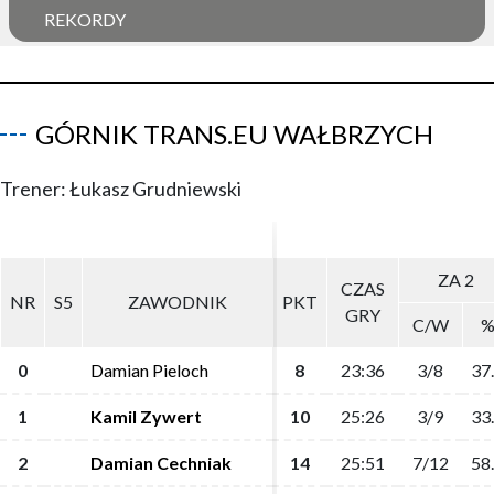
REKORDY
GÓRNIK TRANS.EU WAŁBRZYCH
Trener: Łukasz Grudniewski
ZA 2
ZA 2
CZAS
CZAS
NR
NR
S5
S5
ZAWODNIK
ZAWODNIK
PKT
PKT
GRY
GRY
C/W
C/W
0
0
Damian Pieloch
Damian Pieloch
8
8
23:36
23:36
3/8
3/8
37
37
1
1
Kamil Zywert
Kamil Zywert
10
10
25:26
25:26
3/9
3/9
33
33
2
2
Damian Cechniak
Damian Cechniak
14
14
25:51
25:51
7/12
7/12
58
58