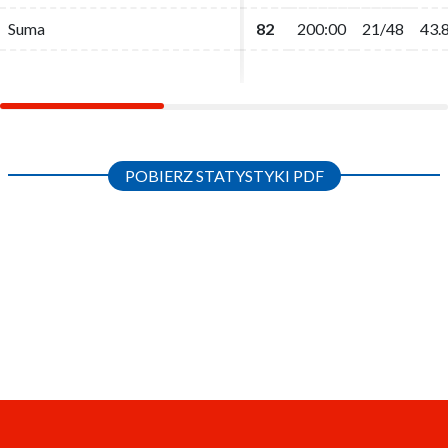
Suma
Suma
82
82
200:00
200:00
21/48
21/48
43.
43.
POBIERZ STATYSTYKI PDF