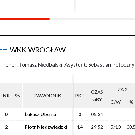
WKK WROCŁAW
Trener: Tomasz Niedbalski. Asystent: Sebastian Potoczny
ZA 2
ZA 2
CZAS
CZAS
NR
NR
S5
S5
ZAWODNIK
ZAWODNIK
PKT
PKT
GRY
GRY
C/W
C/W
%
%
0
0
Łukasz Uberna
Łukasz Uberna
3
3
05:34
05:34
2
2
Piotr Niedźwiedzki
Piotr Niedźwiedzki
14
14
29:52
29:52
5/13
5/13
38.
38.