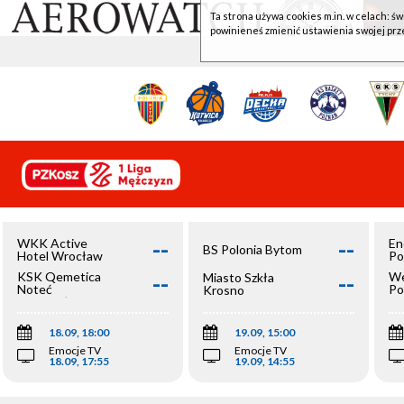
Ta strona używa cookies m.in. w celach: św
powinieneś zmienić ustawienia swojej prz
--
--
WKK Active
En
BS Polonia Bytom
Hotel Wrocław
Po
--
--
KSK Qemetica
We
Miasto Szkła
Noteć
Po
Krosno
Inowrocław
Op
18.09, 18:00
19.09, 15:00
Emocje TV
Emocje TV
18.09, 17:55
19.09, 14:55