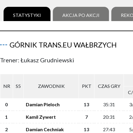
STATYSTYKI
AKCJA PO AKCJI
REK
GÓRNIK TRANS.EU WAŁBRZYCH
Trener: Łukasz Grudniewski
NR
S5
ZAWODNIK
PKT
CZAS GRY
C
0
Damian Pieloch
13
35:31
3
1
Kamil Zywert
7
20:31
2
2
Damian Cechniak
13
27:43
5