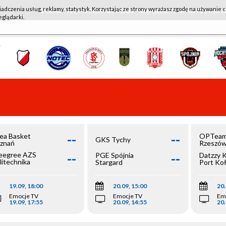
iadczenia usług, reklamy, statystyk. Korzystając ze strony wyrażasz zgodę na używanie c
WKK ACTIVE HOTEL WROCŁAW - KSK QEMETICA NOTEĆ IN
eglądarki.
--
--
ea Basket
OPTeam
GKS Tychy
znań
Rzeszó
--
--
egree AZS
PGE Spójnia
Datzzy 
litechnika
Stargard
Port Ko
olska
19.09, 18:00
20.09, 15:00
20.
Emocje TV
Emocje TV
Em
19.09, 17:55
20.09, 14:55
20.