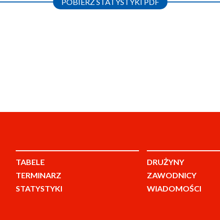
POBIERZ STATYSTYKI PDF
TABELE
DRUŻYNY
TERMINARZ
ZAWODNICY
STATYSTYKI
WIADOMOŚCI