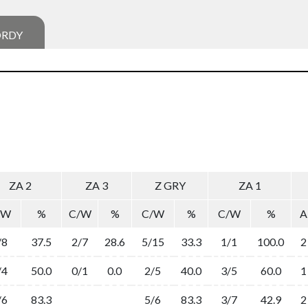
ORDY
ZA 2
ZA 3
Z GRY
ZA 1
/W
%
C/W
%
C/W
%
C/W
%
A
/8
37.5
2/7
28.6
5/15
33.3
1/1
100.0
2
/4
50.0
0/1
0.0
2/5
40.0
3/5
60.0
1
/6
83.3
5/6
83.3
3/7
42.9
2