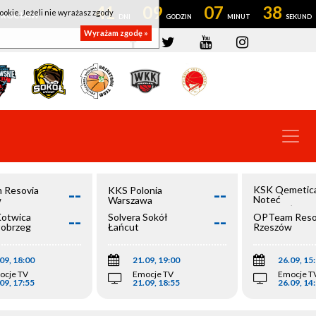
41
09
07
37
ookie. Jeżeli nie wyrażasz zgody
OWROCŁAW
Wyrażam zgodę »
--
--
KSK Qemetic
 Resovia
KKS Polonia
Noteć
w
Warszawa
Inowrocław
--
--
Kotwica
Solvera Sokół
OPTeam Reso
łobrzeg
Łańcut
Rzeszów
09, 18:00
21.09, 19:00
26.09, 15
ocje TV
Emocje TV
Emocje T
09, 17:55
21.09, 18:55
26.09, 14