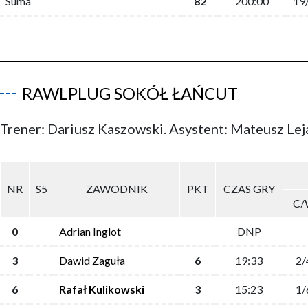
Suma
82
200:00
19
RAWLPLUG SOKÓŁ ŁAŃCUT
Trener: Dariusz Kaszowski. Asystent: Mateusz Lej
NR
S5
ZAWODNIK
PKT
CZAS GRY
C/
0
Adrian Inglot
DNP
3
Dawid Zaguła
6
19:33
2/
6
Rafał Kulikowski
3
15:23
1/