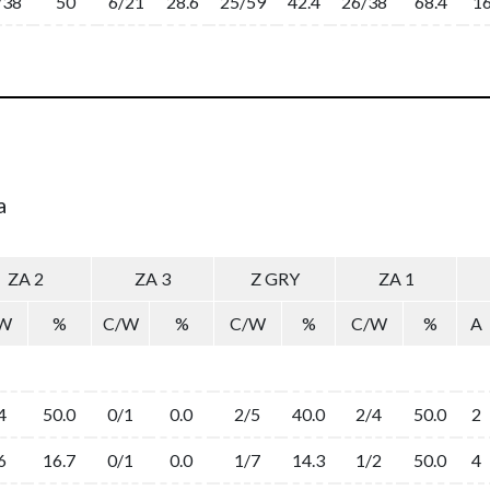
/38
50
6/21
28.6
25/59
42.4
26/38
68.4
1
a
ZA 2
ZA 3
Z GRY
ZA 1
W
%
C/W
%
C/W
%
C/W
%
A
4
50.0
0/1
0.0
2/5
40.0
2/4
50.0
2
6
16.7
0/1
0.0
1/7
14.3
1/2
50.0
4