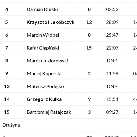
4
Damian Durski
0
02:53
5
Krzysztof Jakóbczyk
12
28:09
1
6
Marcin Wróbel
8
25:47
1
7
Rafał Glapiński
15
22:07
2
8
Marcin Jeziorowski
DNP
9
Maciej Koperski
2
11:58
0
13
Mateusz Podejko
DNP
14
Grzegorz Kulka
9
15:54
4
15
Bartłomiej Ratajczak
3
09:27
1
Drużyna