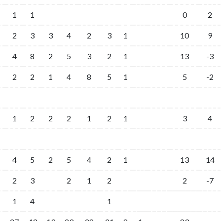
1
1
0
2
2
3
3
4
2
3
1
10
9
4
8
2
5
3
2
1
13
-3
2
2
1
4
8
5
1
5
-2
1
2
2
2
1
2
1
3
4
4
5
2
5
4
2
1
13
14
2
3
2
1
2
2
-7
1
4
1