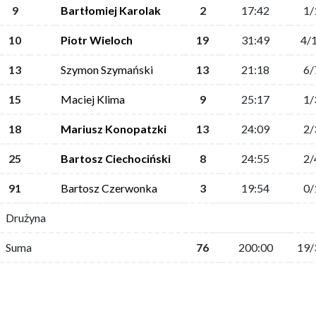
9
Bartłomiej Karolak
2
17:42
1/
10
Piotr Wieloch
19
31:49
4/
13
Szymon Szymański
13
21:18
6/
15
Maciej Klima
9
25:17
1/
18
Mariusz Konopatzki
13
24:09
2/
25
Bartosz Ciechociński
8
24:55
2/
91
Bartosz Czerwonka
3
19:54
0/
Drużyna
Suma
76
200:00
19/