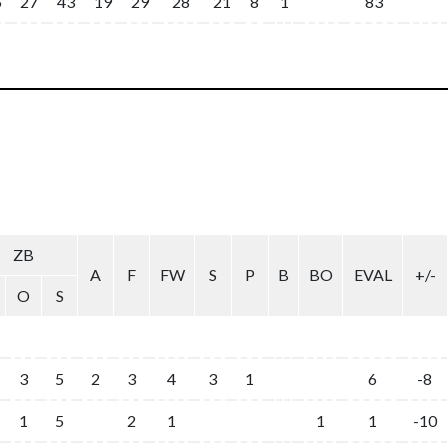
6
27
43
19
29
28
21
8
1
83
ZB
A
F
FW
S
P
B
BO
EVAL
+/-
O
S
3
5
2
3
4
3
1
6
-8
1
5
2
1
1
1
-10