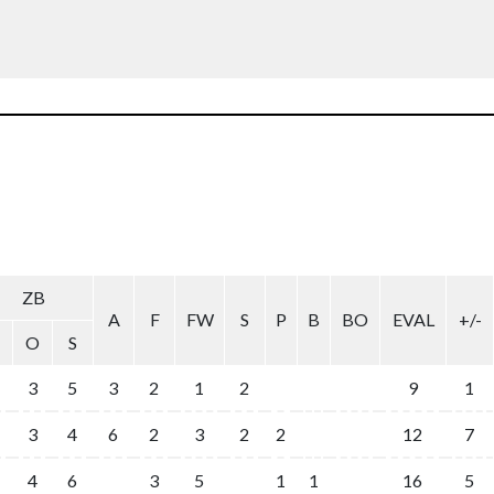
ZB
A
F
FW
S
P
B
BO
EVAL
+/-
O
S
3
5
3
2
1
2
9
1
3
4
6
2
3
2
2
12
7
4
6
3
5
1
1
16
5