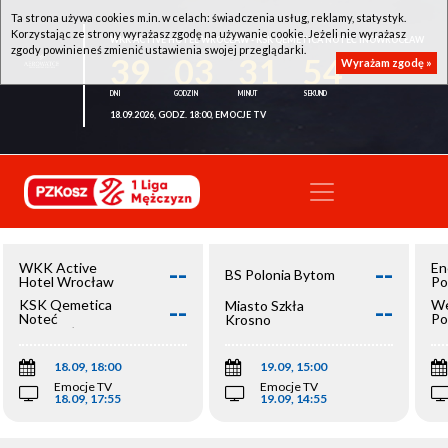
Ta strona używa cookies m.in. w celach: świadczenia usług, reklamy, statystyk.
Korzystając ze strony wyrażasz zgodę na używanie cookie. Jeżeli nie wyrażasz
WKK ACTIVE HOTEL WROCŁAW - KSK QEMETICA NOTEĆ INOWROCŁAW
zgody powinieneś zmienić ustawienia swojej przeglądarki.
39
03
31
54
Wyrażam zgodę »
18.09.2026, GODZ. 18:00, EMOCJE TV
--
--
WKK Active
En
BS Polonia Bytom
Hotel Wrocław
Po
--
--
KSK Qemetica
We
Miasto Szkła
Noteć
Po
Krosno
Inowrocław
Op
18.09, 18:00
19.09, 15:00
Emocje TV
Emocje TV
18.09, 17:55
19.09, 14:55