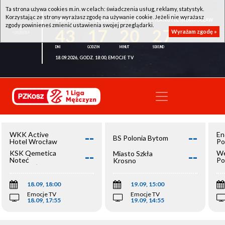
Ta strona używa cookies m.in. w celach: świadczenia usług, reklamy, statystyk.
Korzystając ze strony wyrażasz zgodę na używanie cookie. Jeżeli nie wyrażasz
WKK ACTIVE HOTEL WROCŁAW - KSK QEMETICA NOTEĆ INOWROCŁAW
zgody powinieneś zmienić ustawienia swojej przeglądarki.
43
17
20
27
Wyrażam zgodę »
18.09.2026, GODZ. 18:00, EMOCJE TV
--
--
WKK Active
En
BS Polonia Bytom
Hotel Wrocław
Po
--
--
KSK Qemetica
We
Miasto Szkła
Noteć
Po
Krosno
Inowrocław
Op
18.09, 18:00
19.09, 15:00
Emocje TV
Emocje TV
18.09, 17:55
19.09, 14:55