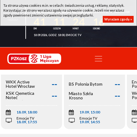
Ta strona używa cookies m.in. w celach: świadczenia usług, reklamy, statystyk.
Korzystając ze strony wyrażasz zgodę na używanie cookie. Jeżeli nie wyrażasz
WKK ACTIVE HOTEL WROCŁAW - KSK QEMETICA NOTEĆ INOWROCŁAW
zgody powinieneś zmienić ustawienia swojej przeglądarki.
41
11
24
16
Wyrażam zgodę »
18.09.2026, GODZ. 18:00, EMOCJE TV
--
--
WKK Active
En
BS Polonia Bytom
Hotel Wrocław
Po
--
--
KSK Qemetica
We
Miasto Szkła
Noteć
Po
Krosno
Inowrocław
Op
18.09, 18:00
19.09, 15:00
Emocje TV
Emocje TV
18.09, 17:55
19.09, 14:55