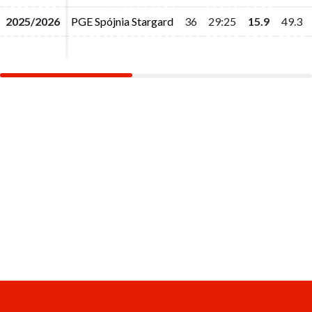
2025/2026
2025/2026
PGE Spójnia Stargard
PGE Spójnia Stargard
36
36
29:25
29:25
15.9
15.9
49.3
49.3