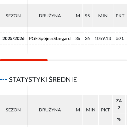
SEZON
SEZON
DRUŻYNA
DRUŻYNA
M
M
S5
S5
MIN
MIN
PKT
PKT
2025/2026
2025/2026
PGE Spójnia Stargard
PGE Spójnia Stargard
36
36
36
36
1059:13
1059:13
571
571
STATYSTYKI ŚREDNIE
ZA
ZA
2
2
SEZON
SEZON
DRUŻYNA
DRUŻYNA
M
M
MIN
MIN
PKT
PKT
%
%