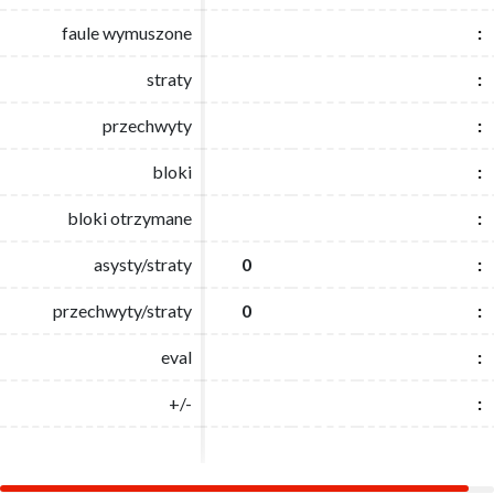
faule wymuszone
faule wymuszone
:
:
straty
straty
:
:
przechwyty
przechwyty
:
:
bloki
bloki
:
:
bloki otrzymane
bloki otrzymane
:
:
asysty/straty
asysty/straty
0
0
:
:
przechwyty/straty
przechwyty/straty
0
0
:
:
eval
eval
:
:
+/-
+/-
:
: