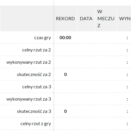
W
W
REKORD
REKORD
DATA
DATA
MECZU
MECZU
WYN
WYN
Z
Z
czas gry
czas gry
00:00
00:00
:
:
celny rzut za 2
celny rzut za 2
:
:
wykonywany rzut za 2
wykonywany rzut za 2
:
:
skuteczność za 2
skuteczność za 2
0
0
:
:
celny rzut za 3
celny rzut za 3
:
:
wykonywany rzut za 3
wykonywany rzut za 3
:
:
skuteczność za 3
skuteczność za 3
0
0
:
:
celny rzut z gry
celny rzut z gry
:
: