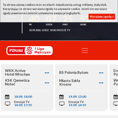
Ta strona używa cookies m.in. w celach: świadczenia usług, reklamy, statystyk.
Korzystając ze strony wyrażasz zgodę na używanie cookie. Jeżeli nie wyrażasz
WKK ACTIVE HOTEL WROCŁAW - KSK QEMETICA NOTEĆ INOWROCŁAW
zgody powinieneś zmienić ustawienia swojej przeglądarki.
40
07
25
52
Wyrażam zgodę »
18.09.2026, GODZ. 18:00, EMOCJE TV
--
--
WKK Active
En
BS Polonia Bytom
Hotel Wrocław
Po
--
--
KSK Qemetica
We
Miasto Szkła
Noteć
Po
Krosno
Inowrocław
Op
18.09, 18:00
19.09, 15:00
Emocje TV
Emocje TV
18.09, 17:55
19.09, 14:55