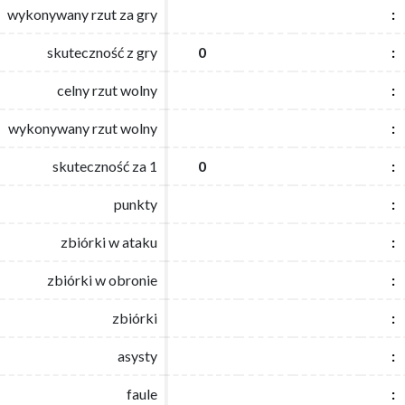
wykonywany rzut za gry
wykonywany rzut za gry
:
:
skuteczność z gry
skuteczność z gry
0
0
:
:
celny rzut wolny
celny rzut wolny
:
:
wykonywany rzut wolny
wykonywany rzut wolny
:
:
skuteczność za 1
skuteczność za 1
0
0
:
:
punkty
punkty
:
:
zbiórki w ataku
zbiórki w ataku
:
:
zbiórki w obronie
zbiórki w obronie
:
:
zbiórki
zbiórki
:
:
asysty
asysty
:
:
faule
faule
:
: