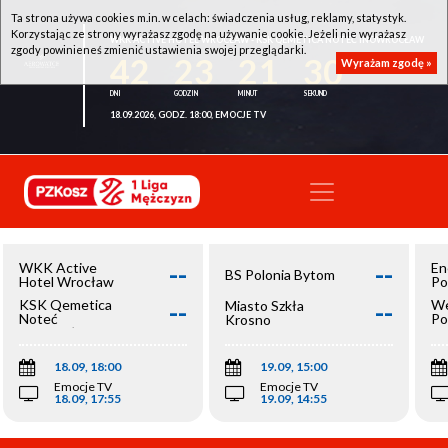
Ta strona używa cookies m.in. w celach: świadczenia usług, reklamy, statystyk.
Korzystając ze strony wyrażasz zgodę na używanie cookie. Jeżeli nie wyrażasz
WKK ACTIVE HOTEL WROCŁAW - KSK QEMETICA NOTEĆ INOWROCŁAW
zgody powinieneś zmienić ustawienia swojej przeglądarki.
42
23
21
29
Wyrażam zgodę »
18.09.2026, GODZ. 18:00, EMOCJE TV
--
--
WKK Active
En
BS Polonia Bytom
Hotel Wrocław
Po
--
--
KSK Qemetica
We
Miasto Szkła
Noteć
Po
Krosno
Inowrocław
Op
18.09, 18:00
19.09, 15:00
Emocje TV
Emocje TV
18.09, 17:55
19.09, 14:55