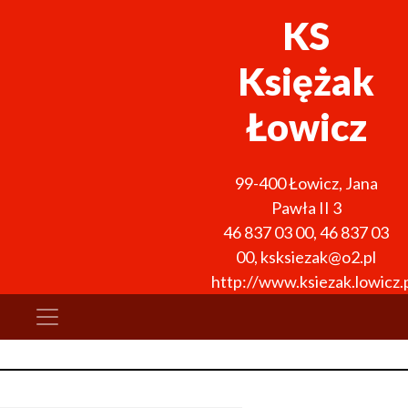
KS
Księżak
Łowicz
99-400
Łowicz
,
Jana
Pawła II 3
46 837 03 00
,
46 837 03
00
,
ksksiezak@o2.pl
http://www.ksiezak.lowicz.