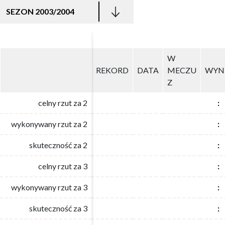
SEZON 2003/2004
W
W
REKORD
REKORD
DATA
DATA
MECZU
MECZU
WYN
WYN
Z
Z
celny rzut za 2
celny rzut za 2
:
:
wykonywany rzut za 2
wykonywany rzut za 2
:
:
skuteczność za 2
skuteczność za 2
:
:
celny rzut za 3
celny rzut za 3
:
:
wykonywany rzut za 3
wykonywany rzut za 3
:
:
skuteczność za 3
skuteczność za 3
:
: