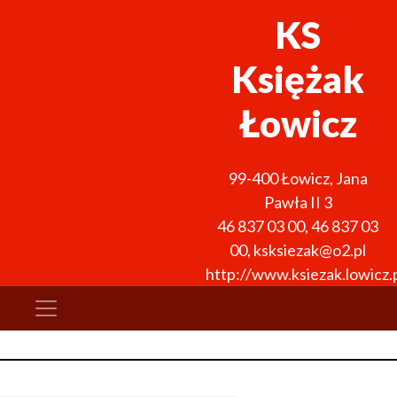
KS
Księżak
Łowicz
99-400
Łowicz
,
Jana
Pawła II 3
46 837 03 00
,
46 837 03
00
,
ksksiezak@o2.pl
http://www.ksiezak.lowicz.