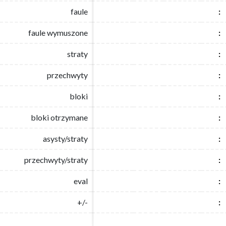
faule
faule
:
:
faule wymuszone
faule wymuszone
:
:
straty
straty
:
:
przechwyty
przechwyty
:
:
bloki
bloki
:
:
bloki otrzymane
bloki otrzymane
:
:
asysty/straty
asysty/straty
:
:
przechwyty/straty
przechwyty/straty
:
:
eval
eval
:
:
+/-
+/-
:
: