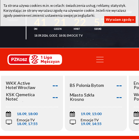
Ta strona używa cookies m.in. w celach: świadczenia usług, reklamy, statystyk.
Korzystając ze strony wyrażasz zgodę na używanie cookie. Jeżeli nie wyrażasz
WKK ACTIVE HOTEL WROCŁAW - KSK QEMETICA NOTEĆ INOWROCŁAW
zgody powinieneś zmienić ustawienia swojej przeglądarki.
41
21
22
57
Wyrażam zgodę »
18.09.2026, GODZ. 18:00, EMOCJE TV
--
--
WKK Active
En
BS Polonia Bytom
Hotel Wrocław
Po
--
--
KSK Qemetica
We
Miasto Szkła
Noteć
Po
Krosno
Inowrocław
Op
18.09, 18:00
19.09, 15:00
Emocje TV
Emocje TV
18.09, 17:55
19.09, 14:55