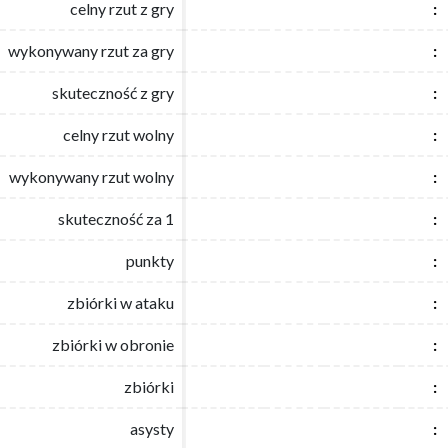
celny rzut z gry
celny rzut z gry
:
:
wykonywany rzut za gry
wykonywany rzut za gry
:
:
skuteczność z gry
skuteczność z gry
:
:
celny rzut wolny
celny rzut wolny
:
:
wykonywany rzut wolny
wykonywany rzut wolny
:
:
skuteczność za 1
skuteczność za 1
:
:
punkty
punkty
:
:
zbiórki w ataku
zbiórki w ataku
:
:
zbiórki w obronie
zbiórki w obronie
:
:
zbiórki
zbiórki
:
:
asysty
asysty
:
: