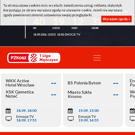
Ta strona używa cookies m.in. w celach: świadczenia usług, reklamy, statystyk.
Korzystając ze strony wyrażasz zgodę na używanie cookie. Jeżeli nie wyrażasz
WKK ACTIVE HOTEL WROCŁAW - KSK QEMETICA NOTEĆ INOWROCŁAW
zgody powinieneś zmienić ustawienia swojej przeglądarki.
40
19
12
31
Wyrażam zgodę »
18.09.2026, GODZ. 18:00, EMOCJE TV
--
--
WKK Active
En
BS Polonia Bytom
Hotel Wrocław
Po
--
--
KSK Qemetica
We
Miasto Szkła
Noteć
Po
Krosno
Inowrocław
Op
18.09, 18:00
19.09, 15:00
Emocje TV
Emocje TV
18.09, 17:55
19.09, 14:55