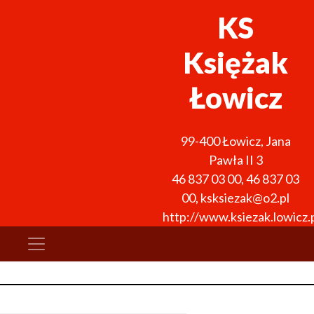
KS
Księżak
Łowicz
99-400
Łowicz
,
Jana
Pawła II 3
46 837 03 00
,
46 837 03
00
,
ksksiezak@o2.pl
http://www.ksiezak.lowicz.