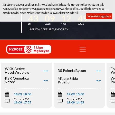
Ta strona używa cookies m.in. w celach: świadczenia usług, reklamy, statystyk.
Korzystając ze strony wyrażasz zgodę na używanie cookie. Jeżeli nie wyrażasz
WKK ACTIVE HOTEL WROCŁAW - KSK QEMETICA NOTEĆ INOWROCŁAW
zgody powinieneś zmienić ustawienia swojej przeglądarki.
43
09
12
49
Wyrażam zgodę »
18.09.2026, GODZ. 18:00, EMOCJE TV
--
--
WKK Active
En
BS Polonia Bytom
Hotel Wrocław
Po
--
--
KSK Qemetica
We
Miasto Szkła
Noteć
Po
Krosno
Inowrocław
Op
18.09, 18:00
19.09, 15:00
Emocje TV
Emocje TV
18.09, 17:55
19.09, 14:55