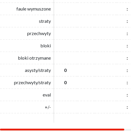
faule wymuszone
faule wymuszone
:
:
straty
straty
:
:
przechwyty
przechwyty
:
:
bloki
bloki
:
:
bloki otrzymane
bloki otrzymane
:
:
asysty/straty
asysty/straty
0
0
:
:
przechwyty/straty
przechwyty/straty
0
0
:
:
eval
eval
:
:
+/-
+/-
:
: