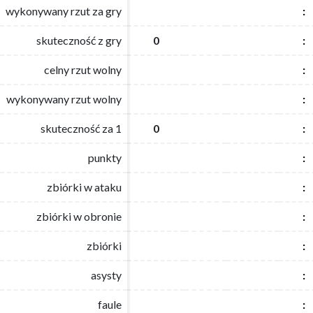
wykonywany rzut za gry
wykonywany rzut za gry
:
:
skuteczność z gry
skuteczność z gry
0
0
:
:
celny rzut wolny
celny rzut wolny
:
:
wykonywany rzut wolny
wykonywany rzut wolny
:
:
skuteczność za 1
skuteczność za 1
0
0
:
:
punkty
punkty
:
:
zbiórki w ataku
zbiórki w ataku
:
:
zbiórki w obronie
zbiórki w obronie
:
:
zbiórki
zbiórki
:
:
asysty
asysty
:
:
faule
faule
:
: