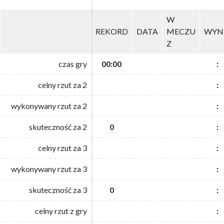
W
W
REKORD
REKORD
DATA
DATA
MECZU
MECZU
WYN
WYN
Z
Z
czas gry
czas gry
00:00
00:00
:
:
celny rzut za 2
celny rzut za 2
:
:
wykonywany rzut za 2
wykonywany rzut za 2
:
:
skuteczność za 2
skuteczność za 2
0
0
:
:
celny rzut za 3
celny rzut za 3
:
:
wykonywany rzut za 3
wykonywany rzut za 3
:
:
skuteczność za 3
skuteczność za 3
0
0
:
:
celny rzut z gry
celny rzut z gry
:
: