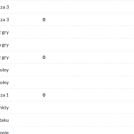
za 3
za 3
0
z gry
 gry
z gry
0
wolny
olny
za 1
0
nkty
ataku
ronie