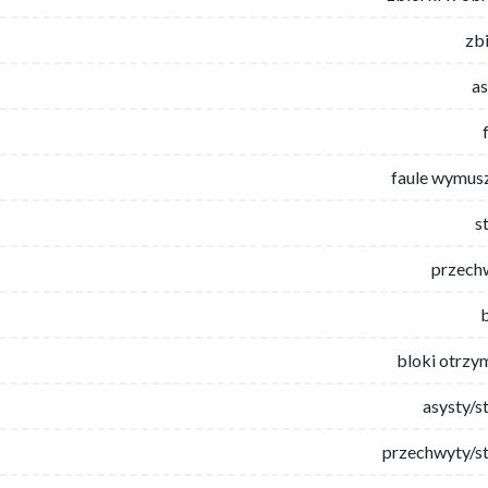
zb
as
faule wymus
s
przech
bloki otrzy
asysty/s
przechwyty/st