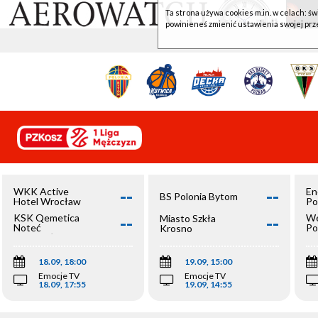
Ta strona używa cookies m.in. w celach: św
powinieneś zmienić ustawienia swojej prz
--
--
WKK Active
En
BS Polonia Bytom
Hotel Wrocław
Po
--
--
KSK Qemetica
We
Miasto Szkła
Noteć
Po
Krosno
Inowrocław
Op
18.09, 18:00
19.09, 15:00
Emocje TV
Emocje TV
18.09, 17:55
19.09, 14:55