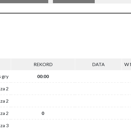
REKORD
DATA
W 
s gry
00:00
 za 2
za 2
za 2
0
 za 3