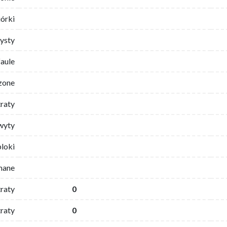
iórki
ysty
faule
zone
traty
wyty
bloki
mane
traty
0
raty
0