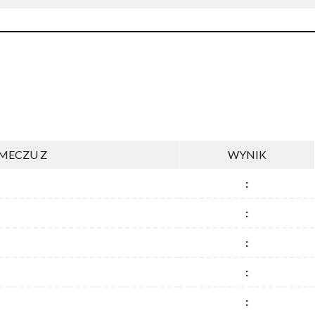
MECZU Z
WYNIK
:
:
:
:
: