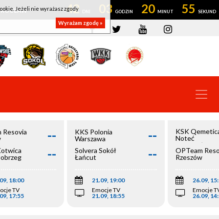
42
03
20
54
ookie. Jeżeli nie wyrażasz zgody
OWROCŁAW
Wyrażam zgodę »
--
--
KSK Qemetic
 Resovia
KKS Polonia
Noteć
w
Warszawa
Inowrocław
--
--
Kotwica
Solvera Sokół
OPTeam Reso
łobrzeg
Łańcut
Rzeszów
09, 18:00
21.09, 19:00
26.09, 15
ocje TV
Emocje TV
Emocje T
09, 17:55
21.09, 18:55
26.09, 14