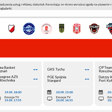
iadczenia usług, reklamy, statystyk. Korzystając ze strony wyrażasz zgodę na używanie c
WKK ACTIVE HOTEL WROCŁAW - KSK QEMETICA NOTEĆ IN
eglądarki.
--
--
ea Basket
OPTeam
GKS Tychy
znań
Rzeszó
--
--
egree AZS
PGE Spójnia
Datzzy 
litechnika
Stargard
Port Ko
olska
19.09, 18:00
20.09, 15:00
20.
Emocje TV
Emocje TV
Em
19.09, 17:55
20.09, 14:55
20.