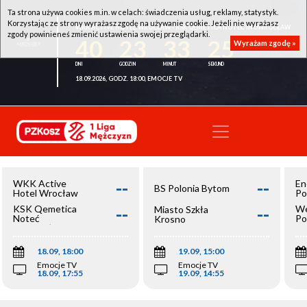
Ta strona używa cookies m.in. w celach: świadczenia usług, reklamy, statystyk.
Korzystając ze strony wyrażasz zgodę na używanie cookie. Jeżeli nie wyrażasz
WKK ACTIVE HOTEL WROCŁAW - KSK QEMETICA NOTEĆ INOWROCŁAW
zgody powinieneś zmienić ustawienia swojej przeglądarki.
40
23
33
25
Wyrażam zgodę »
18.09.2026, GODZ. 18:00, EMOCJE TV
--
--
WKK Active
En
BS Polonia Bytom
Hotel Wrocław
Po
--
--
KSK Qemetica
We
Miasto Szkła
Noteć
Po
Krosno
Inowrocław
Op
18.09, 18:00
19.09, 15:00
Emocje TV
Emocje TV
18.09, 17:55
19.09, 14:55