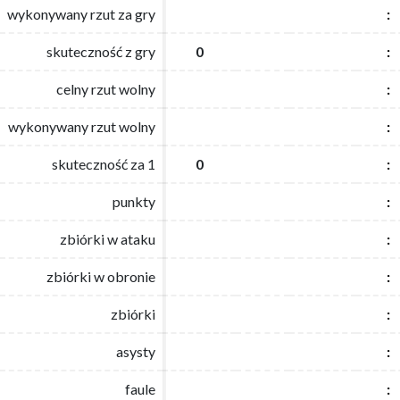
wykonywany rzut za gry
wykonywany rzut za gry
:
:
skuteczność z gry
skuteczność z gry
0
0
:
:
celny rzut wolny
celny rzut wolny
:
:
wykonywany rzut wolny
wykonywany rzut wolny
:
:
skuteczność za 1
skuteczność za 1
0
0
:
:
punkty
punkty
:
:
zbiórki w ataku
zbiórki w ataku
:
:
zbiórki w obronie
zbiórki w obronie
:
:
zbiórki
zbiórki
:
:
asysty
asysty
:
:
faule
faule
:
: