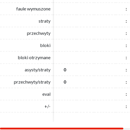
faule wymuszone
faule wymuszone
:
:
straty
straty
:
:
przechwyty
przechwyty
:
:
bloki
bloki
:
:
bloki otrzymane
bloki otrzymane
:
:
asysty/straty
asysty/straty
0
0
:
:
przechwyty/straty
przechwyty/straty
0
0
:
:
eval
eval
:
:
+/-
+/-
:
: