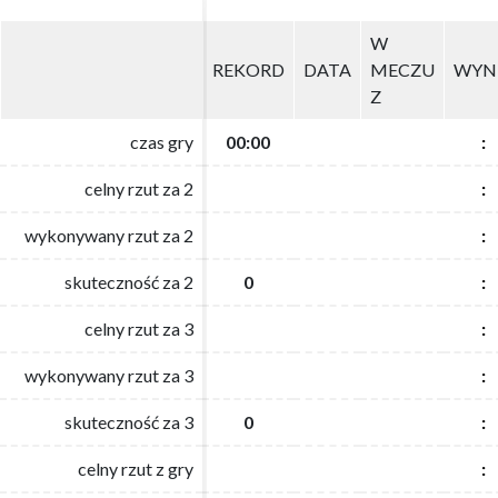
W
W
REKORD
REKORD
DATA
DATA
MECZU
MECZU
WYN
WYN
Z
Z
czas gry
czas gry
00:00
00:00
:
:
celny rzut za 2
celny rzut za 2
:
:
wykonywany rzut za 2
wykonywany rzut za 2
:
:
skuteczność za 2
skuteczność za 2
0
0
:
:
celny rzut za 3
celny rzut za 3
:
:
wykonywany rzut za 3
wykonywany rzut za 3
:
:
skuteczność za 3
skuteczność za 3
0
0
:
:
celny rzut z gry
celny rzut z gry
:
: