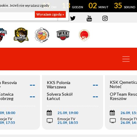
43
13
02
34
ookie. Jeżeli nie wyrażasz zgody
OWROCŁAW
Wyrażam zgodę »
--
--
KSK Qemetic
 Resovia
KKS Polonia
Noteć
w
Warszawa
Inowrocław
--
--
Kotwica
Solvera Sokół
OPTeam Reso
łobrzeg
Łańcut
Rzeszów
09, 18:00
21.09, 19:00
26.09, 15
ocje TV
Emocje TV
Emocje T
09, 17:55
21.09, 18:55
26.09, 14