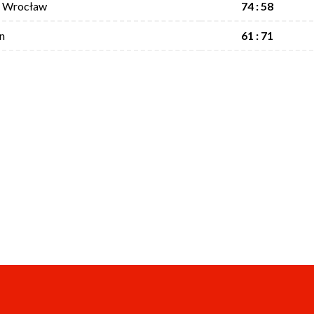
I Wrocław
74 : 58
n
61 : 71