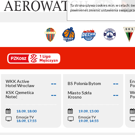
Ta strona używa cookies m.in. w celach: św
powinieneś zmienić ustawienia swojej prz
--
--
WKK Active
En
BS Polonia Bytom
Hotel Wrocław
Po
--
--
KSK Qemetica
We
Miasto Szkła
Noteć
Po
Krosno
Inowrocław
Op
18.09, 18:00
19.09, 15:00
Emocje TV
Emocje TV
18.09, 17:55
19.09, 14:55