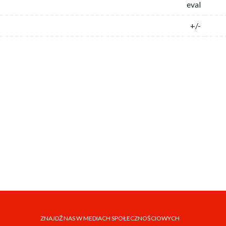
eval
+/-
ZNAJDŹ NAS W MEDIACH SPOŁECZNOŚCIOWYCH