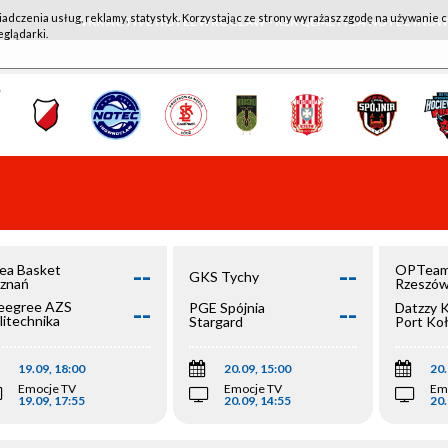
iadczenia usług, reklamy, statystyk. Korzystając ze strony wyrażasz zgodę na używanie c
WKK ACTIVE HOTEL WROCŁAW - KSK QEMETICA NOTEĆ IN
eglądarki.
--
--
ea Basket
OPTeam
GKS Tychy
znań
Rzeszó
--
--
egree AZS
PGE Spójnia
Datzzy 
litechnika
Stargard
Port Ko
olska
19.09, 18:00
20.09, 15:00
20.
Emocje TV
Emocje TV
Em
19.09, 17:55
20.09, 14:55
20.