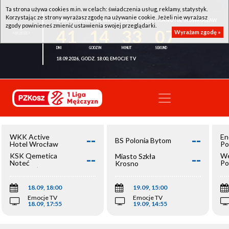
Ta strona używa cookies m.in. w celach: świadczenia usług, reklamy, statystyk.
Korzystając ze strony wyrażasz zgodę na używanie cookie. Jeżeli nie wyrażasz
WKK ACTIVE HOTEL WROCŁAW - KSK QEMETICA NOTEĆ INOWROCŁAW
zgody powinieneś zmienić ustawienia swojej przeglądarki.
41
14
33
07
Wyrażam zgodę »
18.09.2026, GODZ. 18:00, EMOCJE TV
--
--
WKK Active
En
BS Polonia Bytom
Hotel Wrocław
Po
--
--
KSK Qemetica
We
Miasto Szkła
Noteć
Po
Krosno
Inowrocław
Op
18.09, 18:00
19.09, 15:00
Emocje TV
Emocje TV
18.09, 17:55
19.09, 14:55