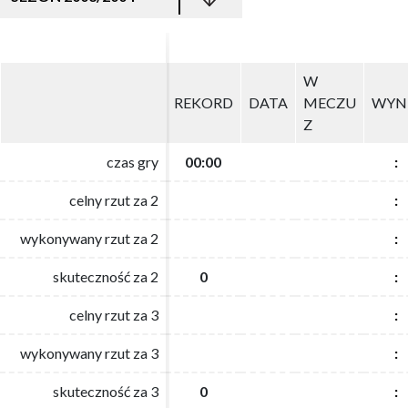
W
W
REKORD
REKORD
DATA
DATA
MECZU
MECZU
WYN
WYN
Z
Z
czas gry
czas gry
00:00
00:00
:
:
celny rzut za 2
celny rzut za 2
:
:
wykonywany rzut za 2
wykonywany rzut za 2
:
:
skuteczność za 2
skuteczność za 2
0
0
:
:
celny rzut za 3
celny rzut za 3
:
:
wykonywany rzut za 3
wykonywany rzut za 3
:
:
skuteczność za 3
skuteczność za 3
0
0
:
: