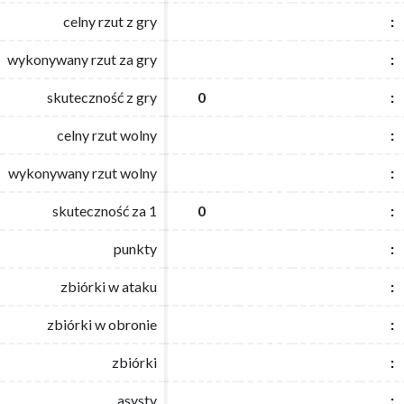
celny rzut z gry
celny rzut z gry
:
:
wykonywany rzut za gry
wykonywany rzut za gry
:
:
skuteczność z gry
skuteczność z gry
0
0
:
:
celny rzut wolny
celny rzut wolny
:
:
wykonywany rzut wolny
wykonywany rzut wolny
:
:
skuteczność za 1
skuteczność za 1
0
0
:
:
punkty
punkty
:
:
zbiórki w ataku
zbiórki w ataku
:
:
zbiórki w obronie
zbiórki w obronie
:
:
zbiórki
zbiórki
:
:
asysty
asysty
:
: