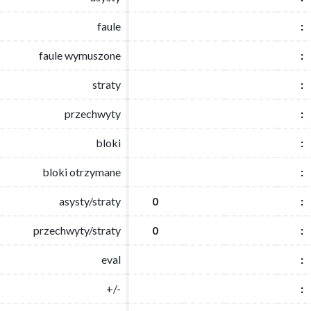
faule
faule
:
:
faule wymuszone
faule wymuszone
:
:
straty
straty
:
:
przechwyty
przechwyty
:
:
bloki
bloki
:
:
bloki otrzymane
bloki otrzymane
:
:
asysty/straty
asysty/straty
0
0
:
:
przechwyty/straty
przechwyty/straty
0
0
:
:
eval
eval
:
:
+/-
+/-
:
: