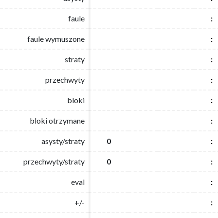
faule
faule
:
:
faule wymuszone
faule wymuszone
:
:
straty
straty
:
:
przechwyty
przechwyty
:
:
bloki
bloki
:
:
bloki otrzymane
bloki otrzymane
:
:
asysty/straty
asysty/straty
0
0
:
:
przechwyty/straty
przechwyty/straty
0
0
:
:
eval
eval
:
:
+/-
+/-
:
: