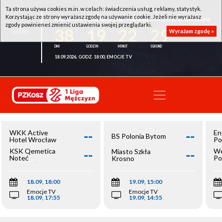
Ta strona używa cookies m.in. w celach: świadczenia usług, reklamy, statystyk.
Korzystając ze strony wyrażasz zgodę na używanie cookie. Jeżeli nie wyrażasz
WKK ACTIVE HOTEL WROCŁAW - KSK QEMETICA NOTEĆ INOWROCŁAW
zgody powinieneś zmienić ustawienia swojej przeglądarki.
38
19
22
29
Wyrażam zgodę »
18.09.2026, GODZ. 18:00, EMOCJE TV
--
--
WKK Active
En
BS Polonia Bytom
Hotel Wrocław
Po
--
--
KSK Qemetica
We
Miasto Szkła
Noteć
Po
Krosno
Inowrocław
Op
18.09, 18:00
19.09, 15:00
Emocje TV
Emocje TV
18.09, 17:55
19.09, 14:55