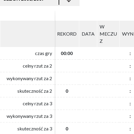
W
W
REKORD
REKORD
DATA
DATA
MECZU
MECZU
WYN
WYN
Z
Z
czas gry
czas gry
00:00
00:00
:
:
celny rzut za 2
celny rzut za 2
:
:
wykonywany rzut za 2
wykonywany rzut za 2
:
:
skuteczność za 2
skuteczność za 2
0
0
:
:
celny rzut za 3
celny rzut za 3
:
:
wykonywany rzut za 3
wykonywany rzut za 3
:
:
skuteczność za 3
skuteczność za 3
0
0
:
: