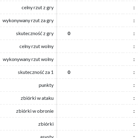
celny rzut z gry
celny rzut z gry
:
:
wykonywany rzut za gry
wykonywany rzut za gry
:
:
skuteczność z gry
skuteczność z gry
0
0
:
:
celny rzut wolny
celny rzut wolny
:
:
wykonywany rzut wolny
wykonywany rzut wolny
:
:
skuteczność za 1
skuteczność za 1
0
0
:
:
punkty
punkty
:
:
zbiórki w ataku
zbiórki w ataku
:
:
zbiórki w obronie
zbiórki w obronie
:
:
zbiórki
zbiórki
:
:
asysty
asysty
:
: