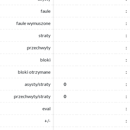
faule
faule
:
:
faule wymuszone
faule wymuszone
:
:
straty
straty
:
:
przechwyty
przechwyty
:
:
bloki
bloki
:
:
bloki otrzymane
bloki otrzymane
:
:
asysty/straty
asysty/straty
0
0
:
:
przechwyty/straty
przechwyty/straty
0
0
:
:
eval
eval
:
:
+/-
+/-
:
: