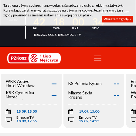
Ta strona używa cookies m.in. w celach: świadczenia usług, reklamy, statystyk.
Korzystając ze strony wyrażasz zgodę na używanie cookie. Jeżeli nie wyrażasz
WKK ACTIVE HOTEL WROCŁAW - KSK QEMETICA NOTEĆ INOWROCŁAW
zgody powinieneś zmienić ustawienia swojej przeglądarki.
42
18
00
34
Wyrażam zgodę »
18.09.2026, GODZ. 18:00, EMOCJE TV
--
--
WKK Active
En
BS Polonia Bytom
Hotel Wrocław
Po
--
--
KSK Qemetica
We
Miasto Szkła
Noteć
Po
Krosno
Inowrocław
Op
18.09, 18:00
19.09, 15:00
Emocje TV
Emocje TV
18.09, 17:55
19.09, 14:55