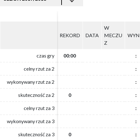
W
W
REKORD
REKORD
DATA
DATA
MECZU
MECZU
WYN
WYN
Z
Z
czas gry
czas gry
00:00
00:00
:
:
celny rzut za 2
celny rzut za 2
:
:
wykonywany rzut za 2
wykonywany rzut za 2
:
:
skuteczność za 2
skuteczność za 2
0
0
:
:
celny rzut za 3
celny rzut za 3
:
:
wykonywany rzut za 3
wykonywany rzut za 3
:
:
skuteczność za 3
skuteczność za 3
0
0
:
: