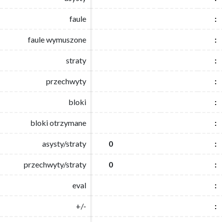
faule
faule
:
:
faule wymuszone
faule wymuszone
:
:
straty
straty
:
:
przechwyty
przechwyty
:
:
bloki
bloki
:
:
bloki otrzymane
bloki otrzymane
:
:
asysty/straty
asysty/straty
0
0
:
:
przechwyty/straty
przechwyty/straty
0
0
:
:
eval
eval
:
:
+/-
+/-
:
: