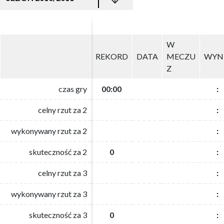
W
W
REKORD
REKORD
DATA
DATA
MECZU
MECZU
WYN
WYN
Z
Z
czas gry
czas gry
00:00
00:00
:
:
celny rzut za 2
celny rzut za 2
:
:
wykonywany rzut za 2
wykonywany rzut za 2
:
:
skuteczność za 2
skuteczność za 2
0
0
:
:
celny rzut za 3
celny rzut za 3
:
:
wykonywany rzut za 3
wykonywany rzut za 3
:
:
skuteczność za 3
skuteczność za 3
0
0
:
: