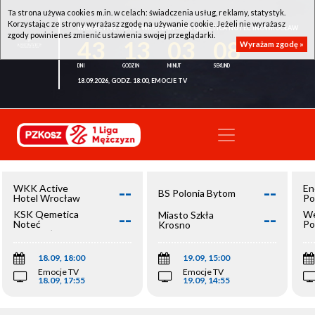
Ta strona używa cookies m.in. w celach: świadczenia usług, reklamy, statystyk.
Korzystając ze strony wyrażasz zgodę na używanie cookie. Jeżeli nie wyrażasz
WKK ACTIVE HOTEL WROCŁAW - KSK QEMETICA NOTEĆ INOWROCŁAW
zgody powinieneś zmienić ustawienia swojej przeglądarki.
43
13
03
08
Wyrażam zgodę »
18.09.2026, GODZ. 18:00, EMOCJE TV
--
--
WKK Active
En
BS Polonia Bytom
Hotel Wrocław
Po
--
--
KSK Qemetica
We
Miasto Szkła
Noteć
Po
Krosno
Inowrocław
Op
18.09, 18:00
19.09, 15:00
Emocje TV
Emocje TV
18.09, 17:55
19.09, 14:55