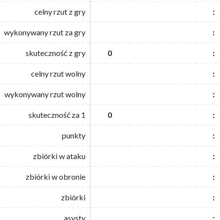
celny rzut z gry
celny rzut z gry
:
:
wykonywany rzut za gry
wykonywany rzut za gry
:
:
skuteczność z gry
skuteczność z gry
0
0
:
:
celny rzut wolny
celny rzut wolny
:
:
wykonywany rzut wolny
wykonywany rzut wolny
:
:
skuteczność za 1
skuteczność za 1
0
0
:
:
punkty
punkty
:
:
zbiórki w ataku
zbiórki w ataku
:
:
zbiórki w obronie
zbiórki w obronie
:
:
zbiórki
zbiórki
:
:
asysty
asysty
:
: