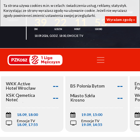
Ta strona używa cookies m.in. w celach: świadczenia usług, reklamy, statystyk.
Korzystając ze strony wyrażasz zgodę na używanie cookie. Jeżeli nie wyrażasz
WKK ACTIVE HOTEL WROCŁAW - KSK QEMETICA NOTEĆ INOWROCŁAW
zgody powinieneś zmienić ustawienia swojej przeglądarki.
39
22
11
53
Wyrażam zgodę »
18.09.2026, GODZ. 18:00, EMOCJE TV
--
--
WKK Active
En
BS Polonia Bytom
Hotel Wrocław
Po
--
--
KSK Qemetica
We
Miasto Szkła
Noteć
Po
Krosno
Inowrocław
Op
18.09, 18:00
19.09, 15:00
Emocje TV
Emocje TV
18.09, 17:55
19.09, 14:55