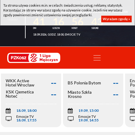
Ta strona używa cookies m.in. w celach: świadczenia usług, reklamy, statystyk.
Korzystając ze strony wyrażasz zgodę na używanie cookie. Jeżeli nie wyrażasz
WKK ACTIVE HOTEL WROCŁAW - KSK QEMETICA NOTEĆ INOWROCŁAW
zgody powinieneś zmienić ustawienia swojej przeglądarki.
41
16
56
43
Wyrażam zgodę »
18.09.2026, GODZ. 18:00, EMOCJE TV
--
--
WKK Active
En
BS Polonia Bytom
Hotel Wrocław
Po
--
--
KSK Qemetica
We
Miasto Szkła
Noteć
Po
Krosno
Inowrocław
Op
18.09, 18:00
19.09, 15:00
Emocje TV
Emocje TV
18.09, 17:55
19.09, 14:55