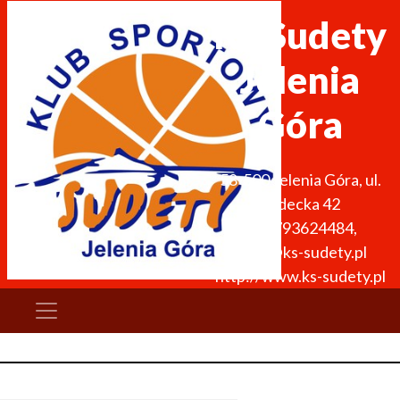
KS Sudety
Jelenia
Góra
58-500
Jelenia Góra
,
ul.
Sudecka 42
+48 793624484
,
biuro@ks-sudety.pl
http://www.ks-sudety.pl