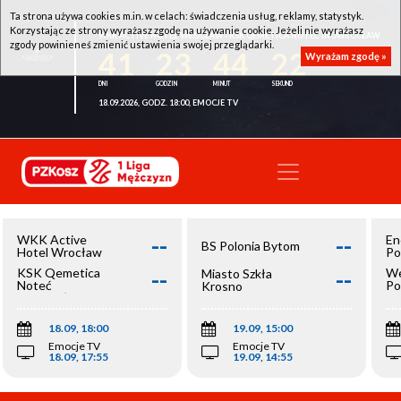
Ta strona używa cookies m.in. w celach: świadczenia usług, reklamy, statystyk.
Korzystając ze strony wyrażasz zgodę na używanie cookie. Jeżeli nie wyrażasz
WKK ACTIVE HOTEL WROCŁAW - KSK QEMETICA NOTEĆ INOWROCŁAW
zgody powinieneś zmienić ustawienia swojej przeglądarki.
41
23
44
22
Wyrażam zgodę »
18.09.2026, GODZ. 18:00, EMOCJE TV
--
--
WKK Active
En
BS Polonia Bytom
Hotel Wrocław
Po
--
--
KSK Qemetica
We
Miasto Szkła
Noteć
Po
Krosno
Inowrocław
Op
18.09, 18:00
19.09, 15:00
Emocje TV
Emocje TV
18.09, 17:55
19.09, 14:55