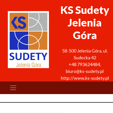
KS Sudety
Jelenia
Góra
58-500
Jelenia Góra
,
ul.
Sudecka 42
+48 793624484
,
biuro@ks-sudety.pl
http://www.ks-sudety.pl