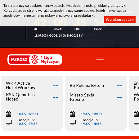
Ta strona używa cookies m.in. w celach: świadczenia usług, reklamy, statystyk.
Korzystając ze strony wyrażasz zgodę na używanie cookie. Jeżeli nie wyrażasz
WKK ACTIVE HOTEL WROCŁAW - KSK QEMETICA NOTEĆ INOWROCŁAW
zgody powinieneś zmienić ustawienia swojej przeglądarki.
42
00
35
54
Wyrażam zgodę »
18.09.2026, GODZ. 18:00, EMOCJE TV
--
--
WKK Active
En
BS Polonia Bytom
Hotel Wrocław
Po
--
--
KSK Qemetica
We
Miasto Szkła
Noteć
Po
Krosno
Inowrocław
Op
18.09, 18:00
19.09, 15:00
Emocje TV
Emocje TV
18.09, 17:55
19.09, 14:55