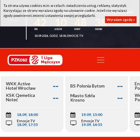
Ta strona używa cookies m.in. w celach: świadczenia usług, reklamy, statystyk.
Korzystając ze strony wyrażasz zgodę na używanie cookie. Jeżeli nie wyrażasz
WKK ACTIVE HOTEL WROCŁAW - KSK QEMETICA NOTEĆ INOWROCŁAW
zgody powinieneś zmienić ustawienia swojej przeglądarki.
42
10
48
38
Wyrażam zgodę »
18.09.2026, GODZ. 18:00, EMOCJE TV
--
--
WKK Active
En
BS Polonia Bytom
Hotel Wrocław
Po
--
--
KSK Qemetica
We
Miasto Szkła
Noteć
Po
Krosno
Inowrocław
Op
18.09, 18:00
19.09, 15:00
Emocje TV
Emocje TV
18.09, 17:55
19.09, 14:55