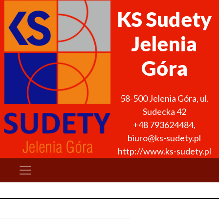
KS Sudety
Jelenia
Góra
58-500
Jelenia Góra
,
ul.
Sudecka 42
+48 793624484
,
biuro@ks-sudety.pl
http://www.ks-sudety.pl