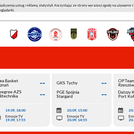
iadczenia usług, reklamy, statystyk. Korzystając ze strony wyrażasz zgodę na używanie c
WKK ACTIVE HOTEL WROCŁAW - KSK QEMETICA NOTEĆ IN
eglądarki.
--
--
ea Basket
OPTeam
GKS Tychy
znań
Rzeszó
--
--
egree AZS
PGE Spójnia
Datzzy 
litechnika
Stargard
Port Ko
olska
19.09, 18:00
20.09, 15:00
20.
Emocje TV
Emocje TV
Em
19.09, 17:55
20.09, 14:55
20.