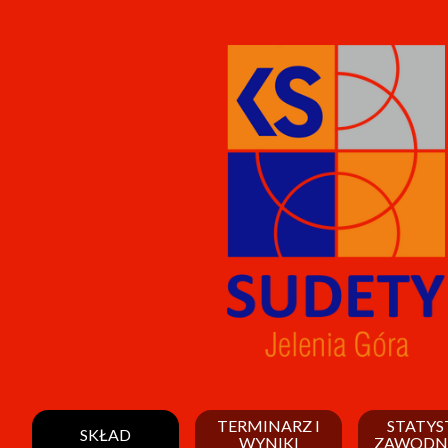
TERMINARZ I
STATYS
SKŁAD
WYNIKI
ZAWODN