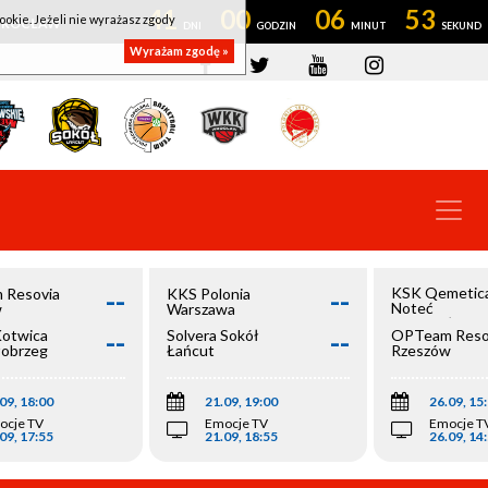
41
00
06
52
ookie. Jeżeli nie wyrażasz zgody
OWROCŁAW
Wyrażam zgodę »
--
--
KSK Qemetic
 Resovia
KKS Polonia
Noteć
w
Warszawa
Inowrocław
--
--
Kotwica
Solvera Sokół
OPTeam Reso
łobrzeg
Łańcut
Rzeszów
09, 18:00
21.09, 19:00
26.09, 15
ocje TV
Emocje TV
Emocje T
09, 17:55
21.09, 18:55
26.09, 14