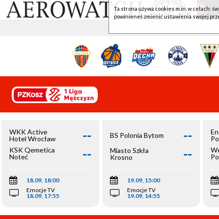
Ta strona używa cookies m.in. w celach: św
powinieneś zmienić ustawienia swojej prz
--
--
WKK Active
En
BS Polonia Bytom
Hotel Wrocław
Po
--
--
KSK Qemetica
We
Miasto Szkła
Noteć
Po
Krosno
Inowrocław
Op
18.09, 18:00
19.09, 15:00
Emocje TV
Emocje TV
18.09, 17:55
19.09, 14:55