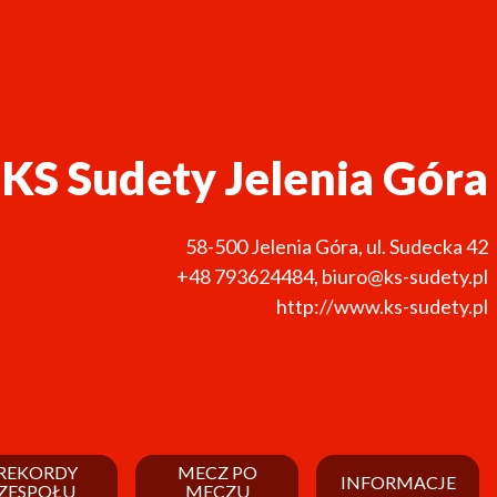
KS Sudety Jelenia Góra
58-500
Jelenia Góra
,
ul. Sudecka 42
+48 793624484
,
biuro@ks-sudety.pl
http://www.ks-sudety.pl
REKORDY
MECZ PO
INFORMACJE
ZESPOŁU
MECZU