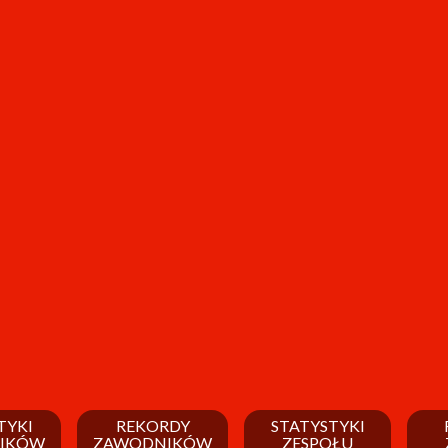
TYKI
REKORDY
STATYSTYKI
IKÓW
ZAWODNIKÓW
ZESPOŁU