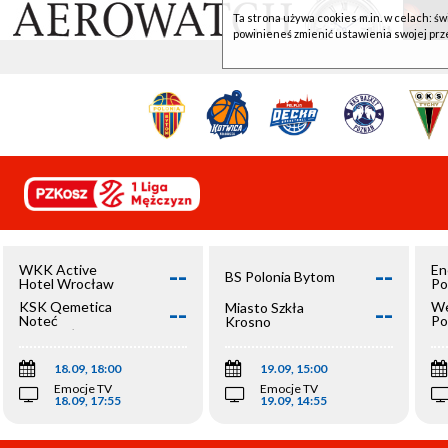
Ta strona używa cookies m.in. w celach: św
powinieneś zmienić ustawienia swojej prz
--
--
WKK Active
En
BS Polonia Bytom
Hotel Wrocław
Po
--
--
KSK Qemetica
We
Miasto Szkła
Noteć
Po
Krosno
Inowrocław
Op
18.09, 18:00
19.09, 15:00
Emocje TV
Emocje TV
18.09, 17:55
19.09, 14:55