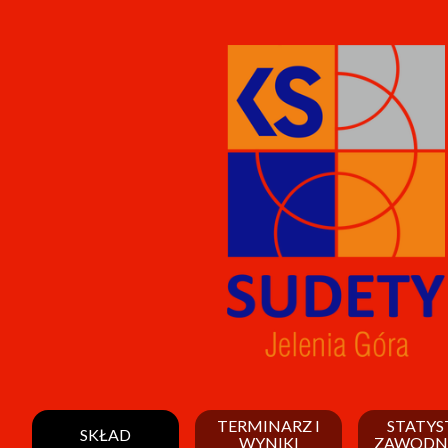
TERMINARZ I
STATYS
SKŁAD
WYNIKI
ZAWODN