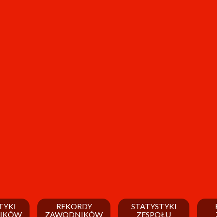
TYKI
REKORDY
STATYSTYKI
IKÓW
ZAWODNIKÓW
ZESPOŁU