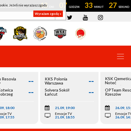
43
07
33
27
ookie. Jeżeli nie wyrażasz zgody
OWROCŁAW
Wyrażam zgodę »
--
--
KSK Qemetic
 Resovia
KKS Polonia
Noteć
w
Warszawa
Inowrocław
--
--
Kotwica
Solvera Sokół
OPTeam Reso
łobrzeg
Łańcut
Rzeszów
09, 18:00
21.09, 19:00
26.09, 15
ocje TV
Emocje TV
Emocje T
09, 17:55
21.09, 18:55
26.09, 14