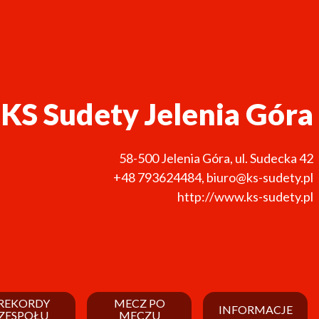
KS Sudety Jelenia Góra
58-500
Jelenia Góra
,
ul. Sudecka 42
+48 793624484
,
biuro@ks-sudety.pl
http://www.ks-sudety.pl
REKORDY
MECZ PO
INFORMACJE
ZESPOŁU
MECZU