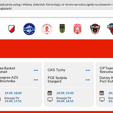
iadczenia usług, reklamy, statystyk. Korzystając ze strony wyrażasz zgodę na używanie c
WKK ACTIVE HOTEL WROCŁAW - KSK QEMETICA NOTEĆ IN
eglądarki.
--
--
ea Basket
OPTeam
GKS Tychy
znań
Rzeszó
--
--
egree AZS
PGE Spójnia
Datzzy 
litechnika
Stargard
Port Ko
olska
19.09, 18:00
20.09, 15:00
20.
Emocje TV
Emocje TV
Em
19.09, 17:55
20.09, 14:55
20.