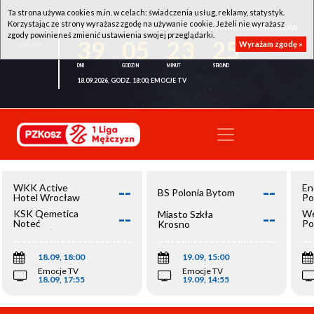
Ta strona używa cookies m.in. w celach: świadczenia usług, reklamy, statystyk.
Korzystając ze strony wyrażasz zgodę na używanie cookie. Jeżeli nie wyrażasz
WKK ACTIVE HOTEL WROCŁAW - KSK QEMETICA NOTEĆ INOWROCŁAW
zgody powinieneś zmienić ustawienia swojej przeglądarki.
39
05
23
25
Wyrażam zgodę »
18.09.2026, GODZ. 18:00, EMOCJE TV
--
--
WKK Active
En
BS Polonia Bytom
Hotel Wrocław
Po
--
--
KSK Qemetica
We
Miasto Szkła
Noteć
Po
Krosno
Inowrocław
Op
18.09, 18:00
19.09, 15:00
Emocje TV
Emocje TV
18.09, 17:55
19.09, 14:55