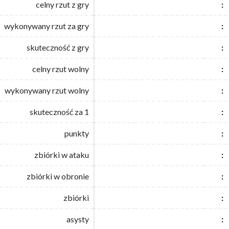
celny rzut z gry
celny rzut z gry
:
:
wykonywany rzut za gry
wykonywany rzut za gry
:
:
skuteczność z gry
skuteczność z gry
:
:
celny rzut wolny
celny rzut wolny
:
:
wykonywany rzut wolny
wykonywany rzut wolny
:
:
skuteczność za 1
skuteczność za 1
:
:
punkty
punkty
:
:
zbiórki w ataku
zbiórki w ataku
:
:
zbiórki w obronie
zbiórki w obronie
:
:
zbiórki
zbiórki
:
:
asysty
asysty
:
: