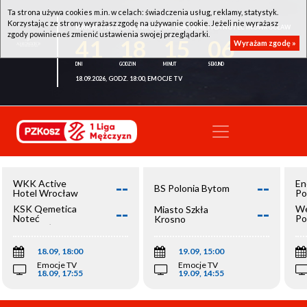
Ta strona używa cookies m.in. w celach: świadczenia usług, reklamy, statystyk.
Korzystając ze strony wyrażasz zgodę na używanie cookie. Jeżeli nie wyrażasz
WKK ACTIVE HOTEL WROCŁAW - KSK QEMETICA NOTEĆ INOWROCŁAW
zgody powinieneś zmienić ustawienia swojej przeglądarki.
41
18
15
06
Wyrażam zgodę »
18.09.2026, GODZ. 18:00, EMOCJE TV
--
--
WKK Active
En
BS Polonia Bytom
Hotel Wrocław
Po
--
--
KSK Qemetica
We
Miasto Szkła
Noteć
Po
Krosno
Inowrocław
Op
18.09, 18:00
19.09, 15:00
Emocje TV
Emocje TV
18.09, 17:55
19.09, 14:55