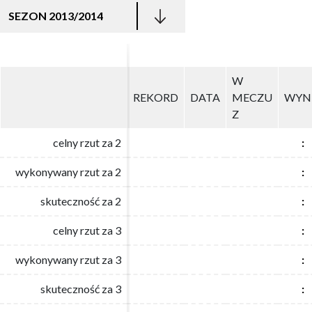
SEZON 2013/2014
W
W
REKORD
REKORD
DATA
DATA
MECZU
MECZU
WYN
WYN
Z
Z
celny rzut za 2
celny rzut za 2
:
:
wykonywany rzut za 2
wykonywany rzut za 2
:
:
skuteczność za 2
skuteczność za 2
:
:
celny rzut za 3
celny rzut za 3
:
:
wykonywany rzut za 3
wykonywany rzut za 3
:
:
skuteczność za 3
skuteczność za 3
:
: