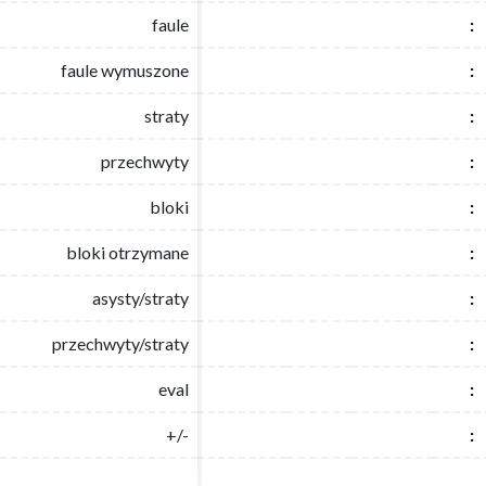
faule
faule
:
:
faule wymuszone
faule wymuszone
:
:
straty
straty
:
:
przechwyty
przechwyty
:
:
bloki
bloki
:
:
bloki otrzymane
bloki otrzymane
:
:
asysty/straty
asysty/straty
:
:
przechwyty/straty
przechwyty/straty
:
:
eval
eval
:
:
+/-
+/-
:
: