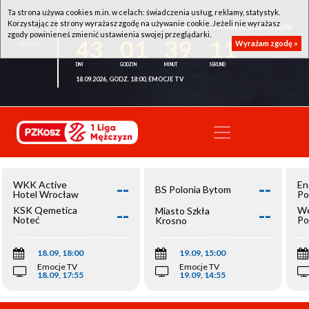
Ta strona używa cookies m.in. w celach: świadczenia usług, reklamy, statystyk.
Korzystając ze strony wyrażasz zgodę na używanie cookie. Jeżeli nie wyrażasz
WKK ACTIVE HOTEL WROCŁAW - KSK QEMETICA NOTEĆ INOWROCŁAW
zgody powinieneś zmienić ustawienia swojej przeglądarki.
43
01
39
10
Wyrażam zgodę »
18.09.2026, GODZ. 18:00, EMOCJE TV
--
--
WKK Active
En
BS Polonia Bytom
Hotel Wrocław
Po
--
--
KSK Qemetica
We
Miasto Szkła
Noteć
Po
Krosno
Inowrocław
Op
18.09, 18:00
19.09, 15:00
Emocje TV
Emocje TV
18.09, 17:55
19.09, 14:55