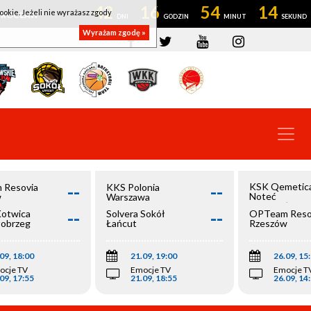
42
16
54
14
ookie. Jeżeli nie wyrażasz zgody
OWROCŁAW
Wyrażam zgodę »
--
--
KSK Qemetic
 Resovia
KKS Polonia
Noteć
w
Warszawa
Inowrocław
--
--
Kotwica
Solvera Sokół
OPTeam Reso
łobrzeg
Łańcut
Rzeszów
09, 18:00
21.09, 19:00
26.09, 15
ocje TV
Emocje TV
Emocje T
09, 17:55
21.09, 18:55
26.09, 14