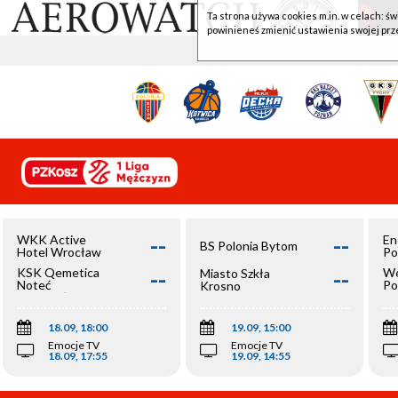
Ta strona używa cookies m.in. w celach: św
powinieneś zmienić ustawienia swojej prz
--
--
WKK Active
En
BS Polonia Bytom
Hotel Wrocław
Po
--
--
KSK Qemetica
We
Miasto Szkła
Noteć
Po
Krosno
Inowrocław
Op
18.09, 18:00
19.09, 15:00
Emocje TV
Emocje TV
18.09, 17:55
19.09, 14:55