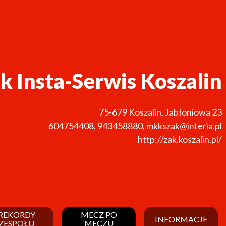
k Insta-Serwis Koszalin
75-679
Koszalin
,
Jabłoniowa 23
604754408
,
943458880
,
mkkszak@interia.pl
http://zak.koszalin.pl/
REKORDY
MECZ PO
INFORMACJE
ZESPOŁU
MECZU