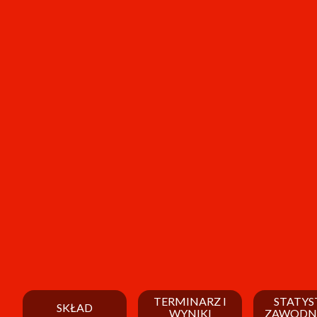
TERMINARZ I
STATYS
SKŁAD
WYNIKI
ZAWODN