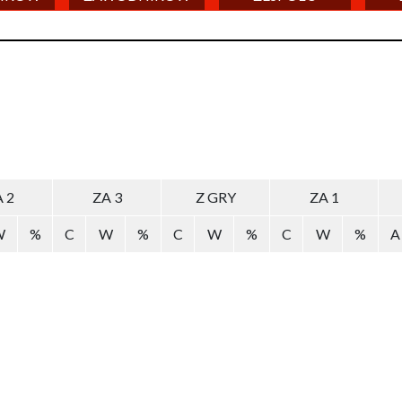
 2
ZA 3
Z GRY
ZA 1
W
%
C
W
%
C
W
%
C
W
%
A