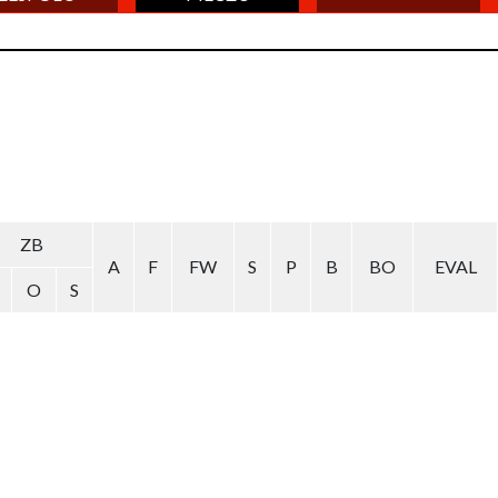
ZB
A
F
FW
S
P
B
BO
EVAL
O
S