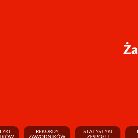
Ża
TYKI
REKORDY
STATYSTYKI
IKÓW
ZAWODNIKÓW
ZESPOŁU