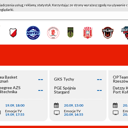
iadczenia usług, reklamy, statystyk. Korzystając ze strony wyrażasz zgodę na używanie c
WKK ACTIVE HOTEL WROCŁAW - KSK QEMETICA NOTEĆ IN
eglądarki.
--
--
ea Basket
OPTeam
GKS Tychy
znań
Rzeszó
--
--
egree AZS
PGE Spójnia
Datzzy 
litechnika
Stargard
Port Ko
olska
19.09, 18:00
20.09, 15:00
20.
Emocje TV
Emocje TV
Em
19.09, 17:55
20.09, 14:55
20.