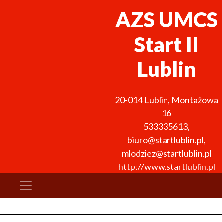
AZS UMCS
Start II
Lublin
20-014
Lublin
,
Montażowa
16
533335613
,
biuro@startlublin.pl,
mlodziez@startlublin.pl
http://www.startlublin.pl