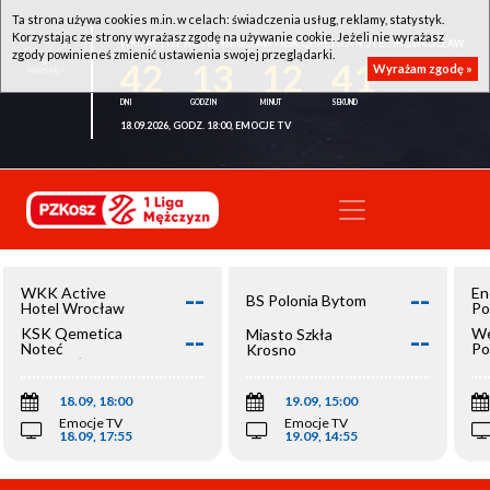
Ta strona używa cookies m.in. w celach: świadczenia usług, reklamy, statystyk.
Korzystając ze strony wyrażasz zgodę na używanie cookie. Jeżeli nie wyrażasz
WKK ACTIVE HOTEL WROCŁAW - KSK QEMETICA NOTEĆ INOWROCŁAW
zgody powinieneś zmienić ustawienia swojej przeglądarki.
42
13
12
41
Wyrażam zgodę »
18.09.2026, GODZ. 18:00, EMOCJE TV
--
--
WKK Active
En
BS Polonia Bytom
Hotel Wrocław
Po
--
--
KSK Qemetica
We
Miasto Szkła
Noteć
Po
Krosno
Inowrocław
Op
18.09, 18:00
19.09, 15:00
Emocje TV
Emocje TV
18.09, 17:55
19.09, 14:55