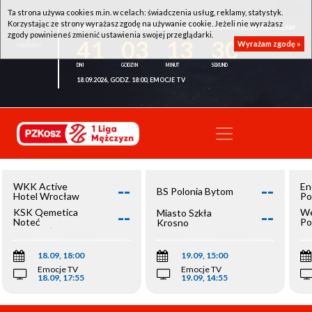
Ta strona używa cookies m.in. w celach: świadczenia usług, reklamy, statystyk.
Korzystając ze strony wyrażasz zgodę na używanie cookie. Jeżeli nie wyrażasz
WKK ACTIVE HOTEL WROCŁAW - KSK QEMETICA NOTEĆ INOWROCŁAW
zgody powinieneś zmienić ustawienia swojej przeglądarki.
41
03
13
30
Wyrażam zgodę »
18.09.2026, GODZ. 18:00, EMOCJE TV
--
--
WKK Active
En
BS Polonia Bytom
Hotel Wrocław
Po
--
--
KSK Qemetica
We
Miasto Szkła
Noteć
Po
Krosno
Inowrocław
Op
18.09, 18:00
19.09, 15:00
Emocje TV
Emocje TV
18.09, 17:55
19.09, 14:55