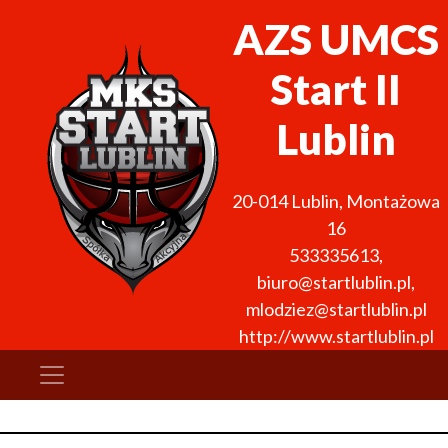
AZS UMCS
Start II
Lublin
20-014
Lublin
,
Montażowa
16
533335613
,
biuro@startlublin.pl,
mlodziez@startlublin.pl
http://www.startlublin.pl