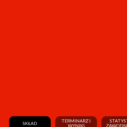
TERMINARZ I
STATYS
SKŁAD
WYNIKI
ZAWODN