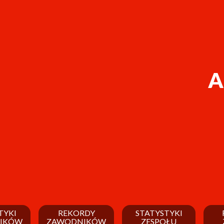
A
TYKI
REKORDY
STATYSTYKI
IKÓW
ZAWODNIKÓW
ZESPOŁU