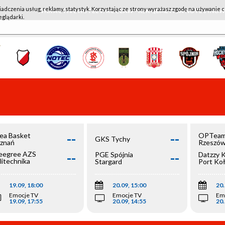
iadczenia usług, reklamy, statystyk. Korzystając ze strony wyrażasz zgodę na używanie c
WKK ACTIVE HOTEL WROCŁAW - KSK QEMETICA NOTEĆ IN
eglądarki.
--
--
ea Basket
OPTeam
GKS Tychy
znań
Rzeszó
--
--
egree AZS
PGE Spójnia
Datzzy 
litechnika
Stargard
Port Ko
olska
19.09, 18:00
20.09, 15:00
20.
Emocje TV
Emocje TV
Em
19.09, 17:55
20.09, 14:55
20.