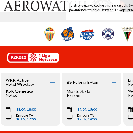
Ta strona używa cookies m.in. w celach: św
powinieneś zmienić ustawienia swojej prz
--
--
WKK Active
En
BS Polonia Bytom
Hotel Wrocław
Po
--
--
KSK Qemetica
We
Miasto Szkła
Noteć
Po
Krosno
Inowrocław
Op
18.09, 18:00
19.09, 15:00
Emocje TV
Emocje TV
18.09, 17:55
19.09, 14:55