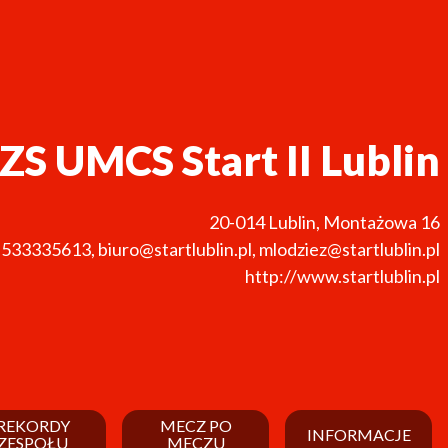
ZS UMCS Start II Lublin
20-014
Lublin
,
Montażowa 16
533335613
,
biuro@startlublin.pl, mlodziez@startlublin.pl
http://www.startlublin.pl
REKORDY
MECZ PO
INFORMACJE
ZESPOŁU
MECZU