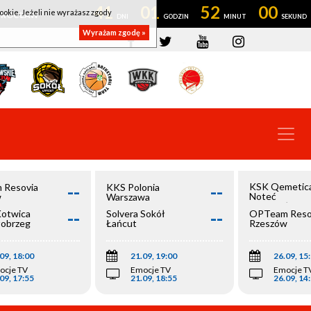
41
01
51
59
ookie. Jeżeli nie wyrażasz zgody
OWROCŁAW
Wyrażam zgodę »
--
--
KSK Qemetic
 Resovia
KKS Polonia
Noteć
w
Warszawa
Inowrocław
--
--
Kotwica
Solvera Sokół
OPTeam Reso
łobrzeg
Łańcut
Rzeszów
09, 18:00
21.09, 19:00
26.09, 15
ocje TV
Emocje TV
Emocje T
09, 17:55
21.09, 18:55
26.09, 14