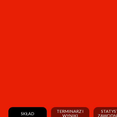
TERMINARZ I
STATYS
SKŁAD
WYNIKI
ZAWODN