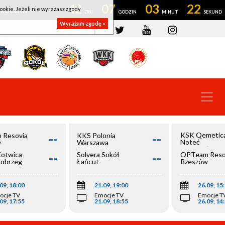
42
07
03
22
ookie. Jeżeli nie wyrażasz zgody
OWROCŁAW
Wyrażam zgodę »
--
--
KSK Qemetic
 Resovia
KKS Polonia
Noteć
w
Warszawa
Inowrocław
--
--
Kotwica
Solvera Sokół
OPTeam Reso
łobrzeg
Łańcut
Rzeszów
09, 18:00
21.09, 19:00
26.09, 15
ocje TV
Emocje TV
Emocje T
09, 17:55
21.09, 18:55
26.09, 14