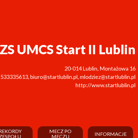
ZS UMCS Start II Lublin
20-014
Lublin
,
Montażowa 16
533335613
,
biuro@startlublin.pl, mlodziez@startlublin.pl
http://www.startlublin.pl
REKORDY
MECZ PO
INFORMACJE
ZESPOŁU
MECZU