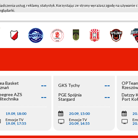
iadczenia usług, reklamy, statystyk. Korzystając ze strony wyrażasz zgodę na używanie c
WKK ACTIVE HOTEL WROCŁAW - KSK QEMETICA NOTEĆ IN
eglądarki.
--
--
ea Basket
OPTeam
GKS Tychy
znań
Rzeszó
--
--
egree AZS
PGE Spójnia
Datzzy 
litechnika
Stargard
Port Ko
olska
19.09, 18:00
20.09, 15:00
20.
Emocje TV
Emocje TV
Em
19.09, 17:55
20.09, 14:55
20.