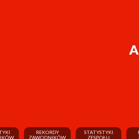
A
TYKI
REKORDY
STATYSTYKI
IKÓW
ZAWODNIKÓW
ZESPOŁU