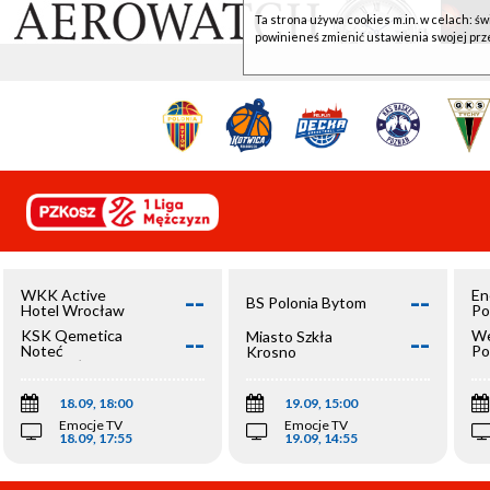
Ta strona używa cookies m.in. w celach: św
powinieneś zmienić ustawienia swojej prz
--
--
WKK Active
En
BS Polonia Bytom
Hotel Wrocław
Po
--
--
KSK Qemetica
We
Miasto Szkła
Noteć
Po
Krosno
Inowrocław
Op
18.09, 18:00
19.09, 15:00
Emocje TV
Emocje TV
18.09, 17:55
19.09, 14:55