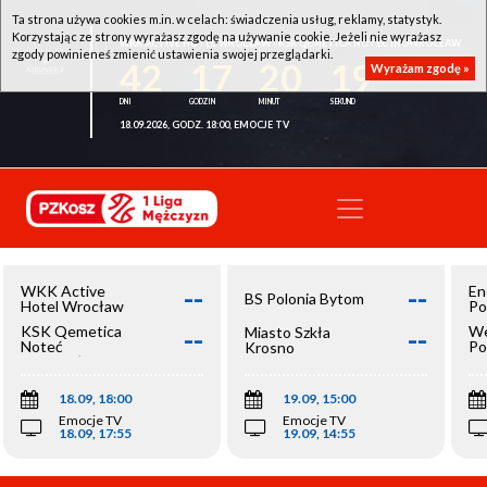
Ta strona używa cookies m.in. w celach: świadczenia usług, reklamy, statystyk.
Korzystając ze strony wyrażasz zgodę na używanie cookie. Jeżeli nie wyrażasz
WKK ACTIVE HOTEL WROCŁAW - KSK QEMETICA NOTEĆ INOWROCŁAW
zgody powinieneś zmienić ustawienia swojej przeglądarki.
42
17
20
19
Wyrażam zgodę »
18.09.2026, GODZ. 18:00, EMOCJE TV
--
--
WKK Active
En
BS Polonia Bytom
Hotel Wrocław
Po
--
--
KSK Qemetica
We
Miasto Szkła
Noteć
Po
Krosno
Inowrocław
Op
18.09, 18:00
19.09, 15:00
Emocje TV
Emocje TV
18.09, 17:55
19.09, 14:55