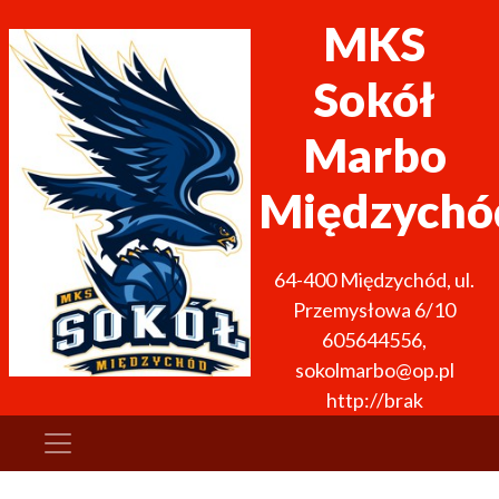
MKS
Sokół
Marbo
Międzychó
64-400
Międzychód
,
ul.
Przemysłowa 6/10
605644556
,
sokolmarbo@op.pl
http://brak