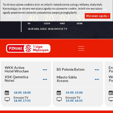
Ta strona używa cookies m.in. w celach: świadczenia usług, reklamy, statystyk.
Korzystając ze strony wyrażasz zgodę na używanie cookie. Jeżeli nie wyrażasz
WKK ACTIVE HOTEL WROCŁAW - KSK QEMETICA NOTEĆ INOWROCŁAW
zgody powinieneś zmienić ustawienia swojej przeglądarki.
40
20
07
57
Wyrażam zgodę »
18.09.2026, GODZ. 18:00, EMOCJE TV
--
--
WKK Active
En
BS Polonia Bytom
Hotel Wrocław
Po
--
--
KSK Qemetica
We
Miasto Szkła
Noteć
Po
Krosno
Inowrocław
Op
18.09, 18:00
19.09, 15:00
Emocje TV
Emocje TV
18.09, 17:55
19.09, 14:55