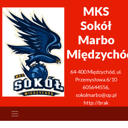
MKS
Sokół
Marbo
Międzychó
64-400
Międzychód
,
ul.
Przemysłowa 6/10
605644556
,
sokolmarbo@op.pl
http://brak