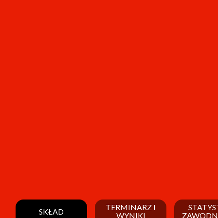
TERMINARZ I
STATYS
SKŁAD
WYNIKI
ZAWODN