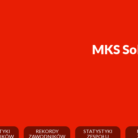
MKS So
TYKI
REKORDY
STATYSTYKI
IKÓW
ZAWODNIKÓW
ZESPOŁU