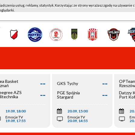
iadczenia usług, reklamy, statystyk. Korzystając ze strony wyrażasz zgodę na używanie c
WKK ACTIVE HOTEL WROCŁAW - KSK QEMETICA NOTEĆ IN
eglądarki.
--
--
ea Basket
OPTeam
GKS Tychy
znań
Rzeszó
--
--
egree AZS
PGE Spójnia
Datzzy 
litechnika
Stargard
Port Ko
olska
19.09, 18:00
20.09, 15:00
20.
Emocje TV
Emocje TV
Em
19.09, 17:55
20.09, 14:55
20.