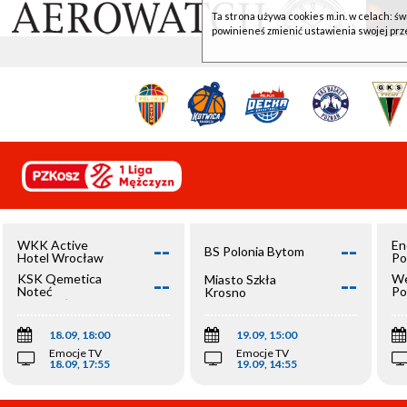
Ta strona używa cookies m.in. w celach: św
powinieneś zmienić ustawienia swojej prz
--
--
WKK Active
En
BS Polonia Bytom
Hotel Wrocław
Po
--
--
KSK Qemetica
We
Miasto Szkła
Noteć
Po
Krosno
Inowrocław
Op
18.09, 18:00
19.09, 15:00
Emocje TV
Emocje TV
18.09, 17:55
19.09, 14:55