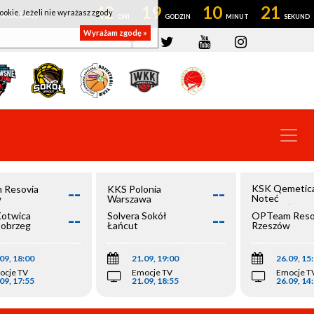
42
19
10
21
ookie. Jeżeli nie wyrażasz zgody
OWROCŁAW
Wyrażam zgodę »
--
--
KSK Qemetic
 Resovia
KKS Polonia
Noteć
w
Warszawa
Inowrocław
--
--
Kotwica
Solvera Sokół
OPTeam Reso
łobrzeg
Łańcut
Rzeszów
09, 18:00
21.09, 19:00
26.09, 15
ocje TV
Emocje TV
Emocje T
09, 17:55
21.09, 18:55
26.09, 14