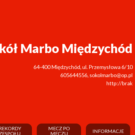
kół Marbo Międzychód
64-400
Międzychód
,
ul. Przemysłowa 6/10
605644556
,
sokolmarbo@op.pl
http://brak
REKORDY
MECZ PO
INFORMACJE
ZESPOŁU
MECZU