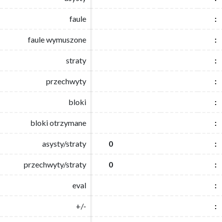
faule
faule
:
:
faule wymuszone
faule wymuszone
:
:
straty
straty
:
:
przechwyty
przechwyty
:
:
bloki
bloki
:
:
bloki otrzymane
bloki otrzymane
:
:
asysty/straty
asysty/straty
0
0
:
:
przechwyty/straty
przechwyty/straty
0
0
:
:
eval
eval
:
:
+/-
+/-
:
: