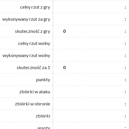
celny rzut z gry
celny rzut z gry
:
:
wykonywany rzut za gry
wykonywany rzut za gry
:
:
skuteczność z gry
skuteczność z gry
0
0
:
:
celny rzut wolny
celny rzut wolny
:
:
wykonywany rzut wolny
wykonywany rzut wolny
:
:
skuteczność za 1
skuteczność za 1
0
0
:
:
punkty
punkty
:
:
zbiórki w ataku
zbiórki w ataku
:
:
zbiórki w obronie
zbiórki w obronie
:
:
zbiórki
zbiórki
:
:
asysty
asysty
:
: