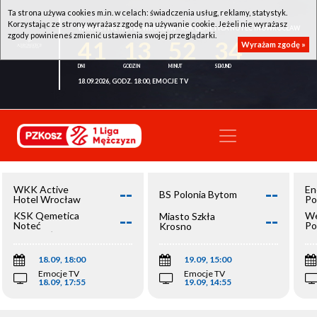
Ta strona używa cookies m.in. w celach: świadczenia usług, reklamy, statystyk.
Korzystając ze strony wyrażasz zgodę na używanie cookie. Jeżeli nie wyrażasz
WKK ACTIVE HOTEL WROCŁAW - KSK QEMETICA NOTEĆ INOWROCŁAW
zgody powinieneś zmienić ustawienia swojej przeglądarki.
41
13
52
33
Wyrażam zgodę »
18.09.2026, GODZ. 18:00, EMOCJE TV
--
--
WKK Active
En
BS Polonia Bytom
Hotel Wrocław
Po
--
--
KSK Qemetica
We
Miasto Szkła
Noteć
Po
Krosno
Inowrocław
Op
18.09, 18:00
19.09, 15:00
Emocje TV
Emocje TV
18.09, 17:55
19.09, 14:55