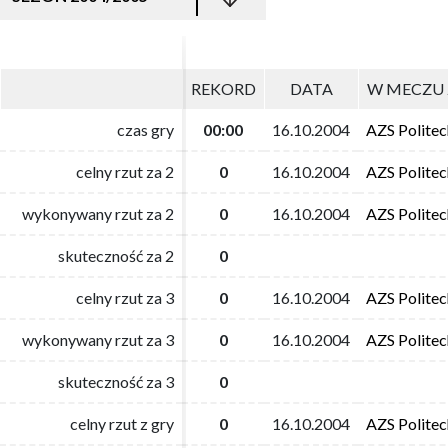
REKORD
REKORD
DATA
DATA
W MECZU 
W MECZU 
czas gry
czas gry
00:00
00:00
16.10.2004
16.10.2004
AZS Polite
AZS Polite
celny rzut za 2
celny rzut za 2
0
0
16.10.2004
16.10.2004
AZS Polite
AZS Polite
wykonywany rzut za 2
wykonywany rzut za 2
0
0
16.10.2004
16.10.2004
AZS Polite
AZS Polite
skuteczność za 2
skuteczność za 2
0
0
celny rzut za 3
celny rzut za 3
0
0
16.10.2004
16.10.2004
AZS Polite
AZS Polite
wykonywany rzut za 3
wykonywany rzut za 3
0
0
16.10.2004
16.10.2004
AZS Polite
AZS Polite
skuteczność za 3
skuteczność za 3
0
0
celny rzut z gry
celny rzut z gry
0
0
16.10.2004
16.10.2004
AZS Polite
AZS Polite