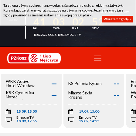
Ta strona używa cookies m.in. w celach: świadczenia usług, reklamy, statystyk.
Korzystając ze strony wyrażasz zgodę na używanie cookie. Jeżeli nie wyrażasz
WKK ACTIVE HOTEL WROCŁAW - KSK QEMETICA NOTEĆ INOWROCŁAW
zgody powinieneś zmienić ustawienia swojej przeglądarki.
41
03
02
52
Wyrażam zgodę »
18.09.2026, GODZ. 18:00, EMOCJE TV
--
--
WKK Active
En
BS Polonia Bytom
Hotel Wrocław
Po
--
--
KSK Qemetica
We
Miasto Szkła
Noteć
Po
Krosno
Inowrocław
Op
18.09, 18:00
19.09, 15:00
Emocje TV
Emocje TV
18.09, 17:55
19.09, 14:55