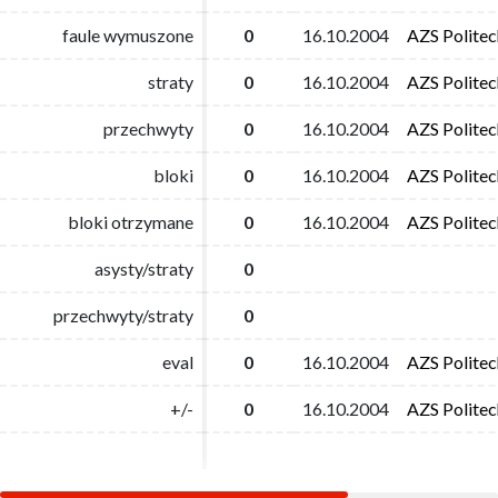
faule wymuszone
faule wymuszone
0
0
16.10.2004
16.10.2004
AZS Polite
AZS Polite
straty
straty
0
0
16.10.2004
16.10.2004
AZS Polite
AZS Polite
przechwyty
przechwyty
0
0
16.10.2004
16.10.2004
AZS Polite
AZS Polite
bloki
bloki
0
0
16.10.2004
16.10.2004
AZS Polite
AZS Polite
bloki otrzymane
bloki otrzymane
0
0
16.10.2004
16.10.2004
AZS Polite
AZS Polite
asysty/straty
asysty/straty
0
0
przechwyty/straty
przechwyty/straty
0
0
eval
eval
0
0
16.10.2004
16.10.2004
AZS Polite
AZS Polite
+/-
+/-
0
0
16.10.2004
16.10.2004
AZS Polite
AZS Polite