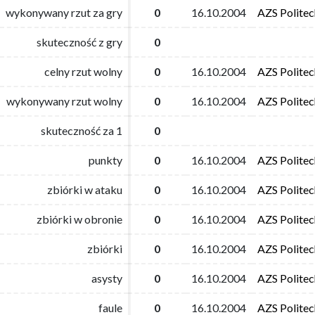
wykonywany rzut za gry
wykonywany rzut za gry
0
0
16.10.2004
16.10.2004
AZS Polite
AZS Polite
skuteczność z gry
skuteczność z gry
0
0
celny rzut wolny
celny rzut wolny
0
0
16.10.2004
16.10.2004
AZS Polite
AZS Polite
wykonywany rzut wolny
wykonywany rzut wolny
0
0
16.10.2004
16.10.2004
AZS Polite
AZS Polite
skuteczność za 1
skuteczność za 1
0
0
punkty
punkty
0
0
16.10.2004
16.10.2004
AZS Polite
AZS Polite
zbiórki w ataku
zbiórki w ataku
0
0
16.10.2004
16.10.2004
AZS Polite
AZS Polite
zbiórki w obronie
zbiórki w obronie
0
0
16.10.2004
16.10.2004
AZS Polite
AZS Polite
zbiórki
zbiórki
0
0
16.10.2004
16.10.2004
AZS Polite
AZS Polite
asysty
asysty
0
0
16.10.2004
16.10.2004
AZS Polite
AZS Polite
faule
faule
0
0
16.10.2004
16.10.2004
AZS Polite
AZS Polite