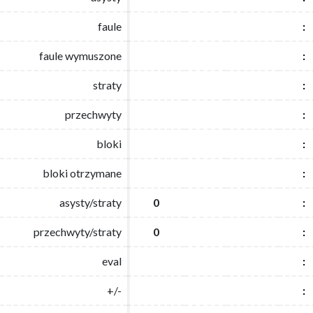
faule
faule
:
:
faule wymuszone
faule wymuszone
:
:
straty
straty
:
:
przechwyty
przechwyty
:
:
bloki
bloki
:
:
bloki otrzymane
bloki otrzymane
:
:
asysty/straty
asysty/straty
0
0
:
:
przechwyty/straty
przechwyty/straty
0
0
:
:
eval
eval
:
:
+/-
+/-
:
: