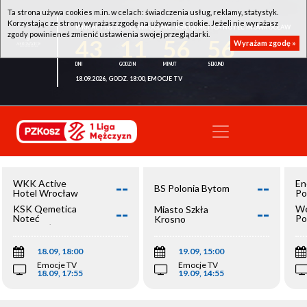
Ta strona używa cookies m.in. w celach: świadczenia usług, reklamy, statystyk.
Korzystając ze strony wyrażasz zgodę na używanie cookie. Jeżeli nie wyrażasz
WKK ACTIVE HOTEL WROCŁAW - KSK QEMETICA NOTEĆ INOWROCŁAW
zgody powinieneś zmienić ustawienia swojej przeglądarki.
43
11
56
55
Wyrażam zgodę »
18.09.2026, GODZ. 18:00, EMOCJE TV
--
--
WKK Active
En
BS Polonia Bytom
Hotel Wrocław
Po
--
--
KSK Qemetica
We
Miasto Szkła
Noteć
Po
Krosno
Inowrocław
Op
18.09, 18:00
19.09, 15:00
Emocje TV
Emocje TV
18.09, 17:55
19.09, 14:55