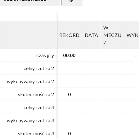
W
W
REKORD
REKORD
DATA
DATA
MECZU
MECZU
WYN
WYN
Z
Z
czas gry
czas gry
00:00
00:00
:
:
celny rzut za 2
celny rzut za 2
:
:
wykonywany rzut za 2
wykonywany rzut za 2
:
:
skuteczność za 2
skuteczność za 2
0
0
:
:
celny rzut za 3
celny rzut za 3
:
:
wykonywany rzut za 3
wykonywany rzut za 3
:
:
skuteczność za 3
skuteczność za 3
0
0
:
: