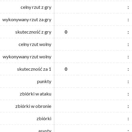
celny rzut z gry
celny rzut z gry
:
:
wykonywany rzut za gry
wykonywany rzut za gry
:
:
skuteczność z gry
skuteczność z gry
0
0
:
:
celny rzut wolny
celny rzut wolny
:
:
wykonywany rzut wolny
wykonywany rzut wolny
:
:
skuteczność za 1
skuteczność za 1
0
0
:
:
punkty
punkty
:
:
zbiórki w ataku
zbiórki w ataku
:
:
zbiórki w obronie
zbiórki w obronie
:
:
zbiórki
zbiórki
:
:
asysty
asysty
:
: