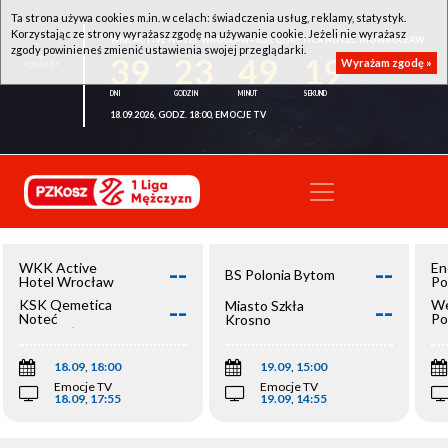
Ta strona używa cookies m.in. w celach: świadczenia usług, reklamy, statystyk.
Korzystając ze strony wyrażasz zgodę na używanie cookie. Jeżeli nie wyrażasz
WKK ACTIVE HOTEL WROCŁAW - KSK QEMETICA NOTEĆ INOWROCŁAW
zgody powinieneś zmienić ustawienia swojej przeglądarki.
39
23
49
19
Wyrażam zgodę »
18.09.2026, GODZ. 18:00, EMOCJE TV
--
--
WKK Active
En
BS Polonia Bytom
Hotel Wrocław
Po
--
--
KSK Qemetica
We
Miasto Szkła
Noteć
Po
Krosno
Inowrocław
Op
18.09, 18:00
19.09, 15:00
Emocje TV
Emocje TV
18.09, 17:55
19.09, 14:55