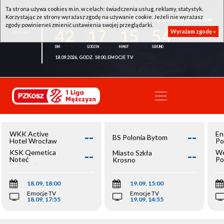
Ta strona używa cookies m.in. w celach: świadczenia usług, reklamy, statystyk.
Korzystając ze strony wyrażasz zgodę na używanie cookie. Jeżeli nie wyrażasz
WKK ACTIVE HOTEL WROCŁAW - KSK QEMETICA NOTEĆ INOWROCŁAW
zgody powinieneś zmienić ustawienia swojej przeglądarki.
42
17
15
54
Wyrażam zgodę »
18.09.2026, GODZ. 18:00, EMOCJE TV
--
--
WKK Active
En
BS Polonia Bytom
Hotel Wrocław
Po
--
--
KSK Qemetica
We
Miasto Szkła
Noteć
Po
Krosno
Inowrocław
Op
18.09, 18:00
19.09, 15:00
Emocje TV
Emocje TV
18.09, 17:55
19.09, 14:55