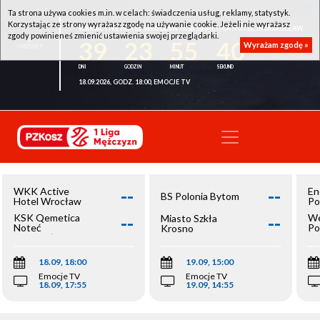
Ta strona używa cookies m.in. w celach: świadczenia usług, reklamy, statystyk.
Korzystając ze strony wyrażasz zgodę na używanie cookie. Jeżeli nie wyrażasz
WKK ACTIVE HOTEL WROCŁAW - KSK QEMETICA NOTEĆ INOWROCŁAW
zgody powinieneś zmienić ustawienia swojej przeglądarki.
39
23
55
40
Wyrażam zgodę »
18.09.2026, GODZ. 18:00, EMOCJE TV
--
--
WKK Active
En
BS Polonia Bytom
Hotel Wrocław
Po
--
--
KSK Qemetica
We
Miasto Szkła
Noteć
Po
Krosno
Inowrocław
Op
18.09, 18:00
19.09, 15:00
Emocje TV
Emocje TV
18.09, 17:55
19.09, 14:55