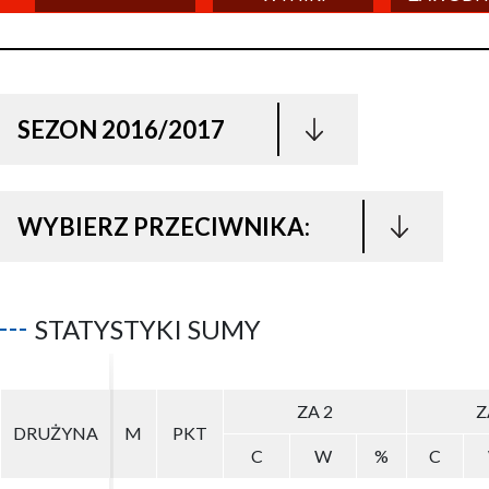
SEZON 2016/2017
WYBIERZ PRZECIWNIKA:
STATYSTYKI SUMY
ZA 2
ZA 2
Z
Z
DRUŻYNA
DRUŻYNA
M
M
PKT
PKT
C
C
W
W
%
%
C
C