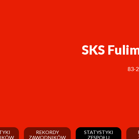
SKS Fuli
83-
TYKI
REKORDY
STATYSTYKI
IKÓW
ZAWODNIKÓW
ZESPOŁU