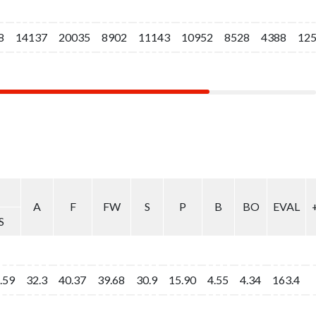
8
8
14137
14137
20035
20035
8902
8902
11143
11143
10952
10952
8528
8528
4388
4388
12
12
A
A
F
F
FW
FW
S
S
P
P
B
B
BO
BO
EVAL
EVAL
S
S
.59
.59
32.3
32.3
40.37
40.37
39.68
39.68
30.9
30.9
15.90
15.90
4.55
4.55
4.34
4.34
163.4
163.4