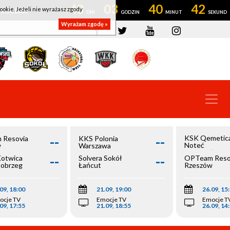
43
03
40
42
ookie. Jeżeli nie wyrażasz zgody
OWROCŁAW
Wyrażam zgodę »
--
--
KSK Qemetic
 Resovia
KKS Polonia
Noteć
w
Warszawa
Inowrocław
--
--
Kotwica
Solvera Sokół
OPTeam Reso
łobrzeg
Łańcut
Rzeszów
09, 18:00
21.09, 19:00
26.09, 15
ocje TV
Emocje TV
Emocje T
09, 17:55
21.09, 18:55
26.09, 14