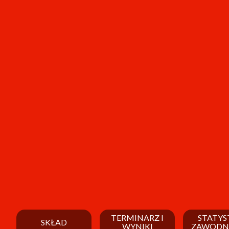
TERMINARZ I
STATYS
SKŁAD
WYNIKI
ZAWODN