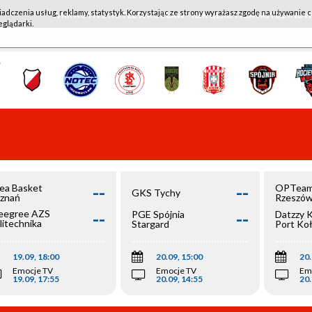
iadczenia usług, reklamy, statystyk. Korzystając ze strony wyrażasz zgodę na używanie c
WKK ACTIVE HOTEL WROCŁAW - KSK QEMETICA NOTEĆ IN
eglądarki.
--
--
ea Basket
OPTeam
GKS Tychy
znań
Rzeszó
--
--
egree AZS
PGE Spójnia
Datzzy 
litechnika
Stargard
Port Ko
olska
19.09, 18:00
20.09, 15:00
20.
Emocje TV
Emocje TV
Em
19.09, 17:55
20.09, 14:55
20.