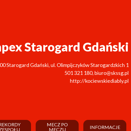
mpex Starogard Gdański
200
Starogard Gdański
,
ul. Olimpijczyków Starogardzkich 1
501 321 180
,
biuro@skssg.pl
http://kociewskiediably.pl
REKORDY
MECZ PO
INFORMACJE
ZESPOŁU
MECZU