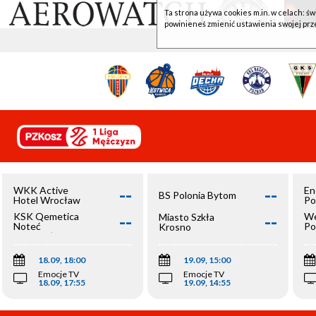
Ta strona używa cookies m.in. w celach: św
powinieneś zmienić ustawienia swojej prz
--
--
WKK Active
En
BS Polonia Bytom
Hotel Wrocław
Po
--
--
KSK Qemetica
We
Miasto Szkła
Noteć
Po
Krosno
Inowrocław
Op
18.09, 18:00
19.09, 15:00
Emocje TV
Emocje TV
18.09, 17:55
19.09, 14:55