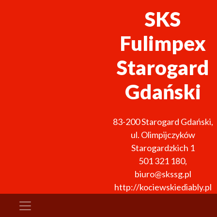
SKS
Fulimpex
Starogard
Gdański
83-200
Starogard Gdański
,
ul. Olimpijczyków
Starogardzkich 1
501 321 180
,
biuro@skssg.pl
http://kociewskiediably.pl