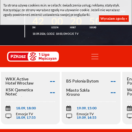
Ta strona używa cookies m.in. w celach: świadczenia usług, reklamy, statystyk.
Korzystając ze strony wyrażasz zgodę na używanie cookie. Jeżeli nie wyrażasz
WKK ACTIVE HOTEL WROCŁAW - KSK QEMETICA NOTEĆ INOWROCŁAW
zgody powinieneś zmienić ustawienia swojej przeglądarki.
42
00
20
50
Wyrażam zgodę »
18.09.2026, GODZ. 18:00, EMOCJE TV
--
--
WKK Active
En
BS Polonia Bytom
Hotel Wrocław
Po
--
--
KSK Qemetica
We
Miasto Szkła
Noteć
Po
Krosno
Inowrocław
Op
18.09, 18:00
19.09, 15:00
Emocje TV
Emocje TV
18.09, 17:55
19.09, 14:55