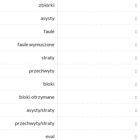
zbiórki
zbiórki
:
:
asysty
asysty
:
:
faule
faule
:
:
faule wymuszone
faule wymuszone
:
:
straty
straty
:
:
przechwyty
przechwyty
:
:
bloki
bloki
:
:
bloki otrzymane
bloki otrzymane
:
:
asysty/straty
asysty/straty
:
:
przechwyty/straty
przechwyty/straty
:
:
eval
eval
:
: