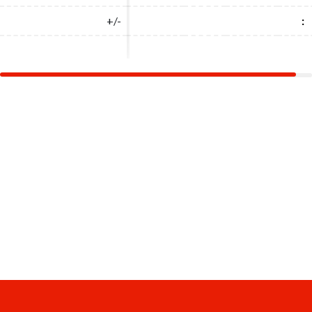
+/-
+/-
:
: