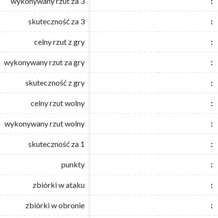
wykonywany rzut za 3
wykonywany rzut za 3
:
:
skuteczność za 3
skuteczność za 3
:
:
celny rzut z gry
celny rzut z gry
:
:
wykonywany rzut za gry
wykonywany rzut za gry
:
:
skuteczność z gry
skuteczność z gry
:
:
celny rzut wolny
celny rzut wolny
:
:
wykonywany rzut wolny
wykonywany rzut wolny
:
:
skuteczność za 1
skuteczność za 1
:
:
punkty
punkty
:
:
zbiórki w ataku
zbiórki w ataku
:
:
zbiórki w obronie
zbiórki w obronie
:
: