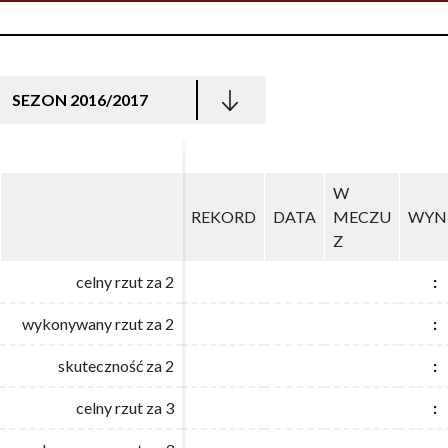
SEZON 2016/2017
W
W
REKORD
REKORD
DATA
DATA
MECZU
MECZU
WYN
WYN
Z
Z
celny rzut za 2
celny rzut za 2
:
:
wykonywany rzut za 2
wykonywany rzut za 2
:
:
skuteczność za 2
skuteczność za 2
:
:
celny rzut za 3
celny rzut za 3
:
: