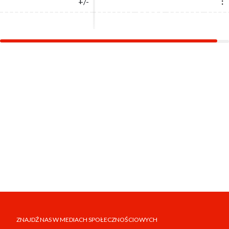
+/-
+/-
:
:
ZNAJDŹ NAS W MEDIACH SPOŁECZNOŚCIOWYCH