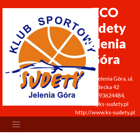
ECO
Sudety
Jelenia
Góra
58-500
Jelenia Góra
,
ul.
Sudecka 42
+48 793624484
,
biuro@ks-sudety.pl
http://www.ks-sudety.pl