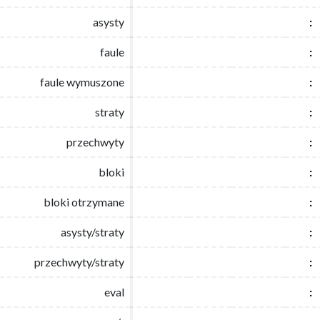
asysty
asysty
:
:
faule
faule
:
:
faule wymuszone
faule wymuszone
:
:
straty
straty
:
:
przechwyty
przechwyty
:
:
bloki
bloki
:
:
bloki otrzymane
bloki otrzymane
:
:
asysty/straty
asysty/straty
:
:
przechwyty/straty
przechwyty/straty
:
:
eval
eval
:
: