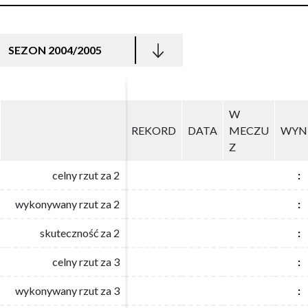
SEZON 2004/2005
W
W
REKORD
REKORD
DATA
DATA
MECZU
MECZU
WYN
WYN
Z
Z
celny rzut za 2
celny rzut za 2
:
:
wykonywany rzut za 2
wykonywany rzut za 2
:
:
skuteczność za 2
skuteczność za 2
:
:
celny rzut za 3
celny rzut za 3
:
:
wykonywany rzut za 3
wykonywany rzut za 3
:
: