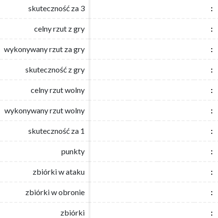
skuteczność za 3
skuteczność za 3
:
:
celny rzut z gry
celny rzut z gry
:
:
wykonywany rzut za gry
wykonywany rzut za gry
:
:
skuteczność z gry
skuteczność z gry
:
:
celny rzut wolny
celny rzut wolny
:
:
wykonywany rzut wolny
wykonywany rzut wolny
:
:
skuteczność za 1
skuteczność za 1
:
:
punkty
punkty
:
:
zbiórki w ataku
zbiórki w ataku
:
:
zbiórki w obronie
zbiórki w obronie
:
:
zbiórki
zbiórki
:
: