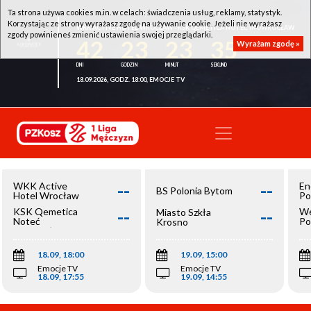
Ta strona używa cookies m.in. w celach: świadczenia usług, reklamy, statystyk.
Korzystając ze strony wyrażasz zgodę na używanie cookie. Jeżeli nie wyrażasz
WKK ACTIVE HOTEL WROCŁAW - KSK QEMETICA NOTEĆ INOWROCŁAW
zgody powinieneś zmienić ustawienia swojej przeglądarki.
42
23
23
35
Wyrażam zgodę »
18.09.2026, GODZ. 18:00, EMOCJE TV
--
--
WKK Active
En
BS Polonia Bytom
Hotel Wrocław
Po
--
--
KSK Qemetica
We
Miasto Szkła
Noteć
Po
Krosno
Inowrocław
Op
18.09, 18:00
19.09, 15:00
Emocje TV
Emocje TV
18.09, 17:55
19.09, 14:55