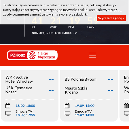
Ta strona używa cookies m.in. w celach: świadczenia usług, reklamy, statystyk.
Korzystając ze strony wyrażasz zgodę na używanie cookie. Jeżeli nie wyrażasz
WKK ACTIVE HOTEL WROCŁAW - KSK QEMETICA NOTEĆ INOWROCŁAW
zgody powinieneś zmienić ustawienia swojej przeglądarki.
41
21
19
59
Wyrażam zgodę »
18.09.2026, GODZ. 18:00, EMOCJE TV
--
--
WKK Active
En
BS Polonia Bytom
Hotel Wrocław
Po
--
--
KSK Qemetica
We
Miasto Szkła
Noteć
Po
Krosno
Inowrocław
Op
18.09, 18:00
19.09, 15:00
Emocje TV
Emocje TV
18.09, 17:55
19.09, 14:55