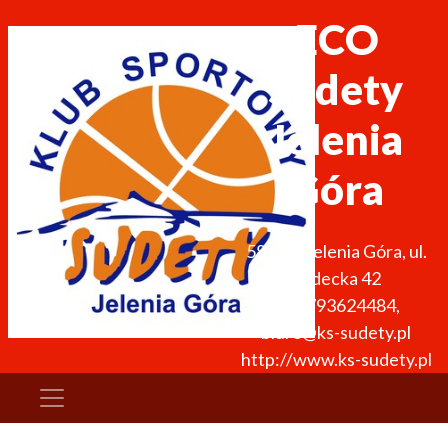
ECO
Sudety
Jelenia
Góra
58-500
Jelenia Góra
,
ul.
Sudecka 42
+48 793624484
,
biuro@ks-sudety.pl
http://www.ks-sudety.pl